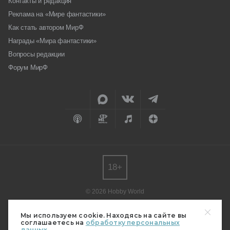
Контакты и редакция
Реклама на «Мире фантастики»
Как стать автором МирФ
Награды «Мира фантастики»
Вопросы редакции
Форум МирФ
18+
© 2026 Hobby World
Любое использование материалов допускается только с согласия
редакции.
Мы используем cookie. Находясь на сайте вы
соглашаетесь на
обработку персональных
Мнение авторов может не совпадать с мнением редакции.
данных.