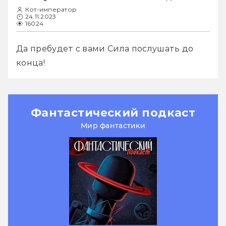
Кот-император
24.11.2023
16024
Да пребудет с вами Сила послушать до 
конца!
Фантастический подкаст
Мир фантастики