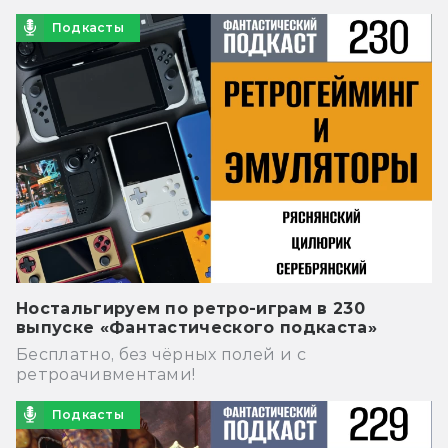
Подкасты
Ностальгируем по ретро-играм в 230
выпуске «Фантастического подкаста»
Бесплатно, без чёрных полей и с
ретроачивментами!
Подкасты