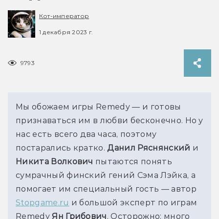
Кот-император
1 декабря 2023 г.
9793
Мы обожаем игры Remedy — и готовы 
признаваться им в любви бесконечно. Но у 
нас есть всего два часа, поэтому 
постарались кратко. 
Данил Ряснянский
 и 
Никита Волкович
 пытаются понять 
сумрачный финский гений Сэма Лэйка, а 
помогает им специальный гость — автор 
Stopgame.ru
 и большой эксперт по играм 
Remedy 
Ян Грибович
. Осторожно: много 