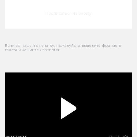
Подписаться на boosty
Если вы нашли опечатку, пожалуйста, выделите фрагмент
текста и нажмите Ctrl+Enter.