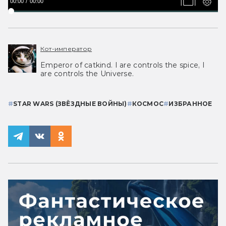
00:00
00:00
Кот-император
Emperor of catkind. I are controls the spice, I
are controls the Universe.
#
STAR WARS (ЗВЁЗДНЫЕ ВОЙНЫ)
#
КОСМОС
#
ИЗБРАННОЕ