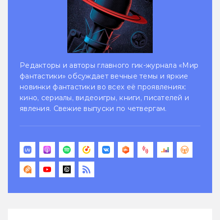
Редакторы и авторы главного гик-журнала «Мир
фантастики» обсуждает вечные темы и яркие
новинки фантастики во всех её проявлениях:
кино, сериалы, видеоигры, книги, писателей и
явления. Свежие выпуски по четвергам.