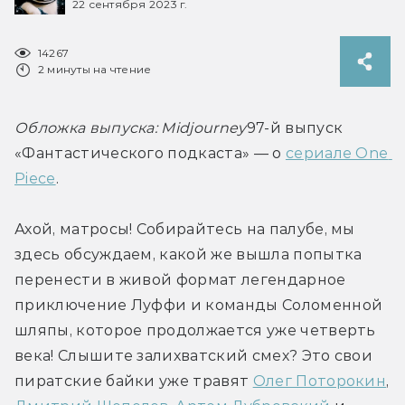
22 сентября 2023 г.
14267
2 минуты на чтение
Обложка выпуска: Midjourney
97-й выпуск 
«Фантастического подкаста» — о 
сериале One 
Piece
.
Ахой, матросы! Собирайтесь на палубе, мы 
здесь обсуждаем, какой же вышла попытка 
перенести в живой формат легендарное 
приключение Луффи и команды Соломенной 
шляпы, которое продолжается уже четверть 
века! Слышите залихватский смех? Это свои 
пиратские байки уже травят 
Олег Поторокин
, 