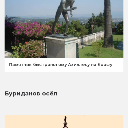
Памятник быстроногому Ахиллесу на Корфу
Буриданов осёл