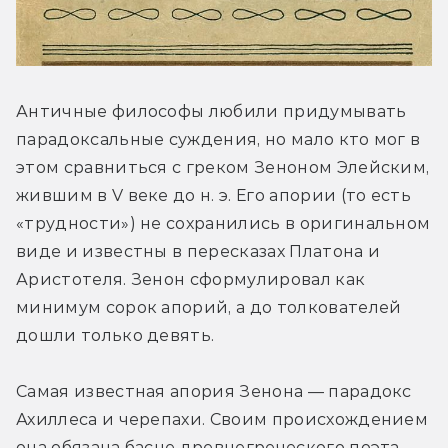
Античные философы любили придумывать 
парадоксальные суждения, но мало кто мог в 
этом сравниться с греком Зеноном Элейским, 
жившим в V веке до н. э. Его апории (то есть 
«трудности») не сохранились в оригинальном 
виде и известны в пересказах Платона и 
Аристотеля. Зенон сформулировал как 
минимум сорок апорий, а до толкователей 
дошли только девять.
Самая известная апория Зенона — парадокс 
Ахиллеса и черепахи. Своим происхождением 
она обязана басне древнегреческого поэта 