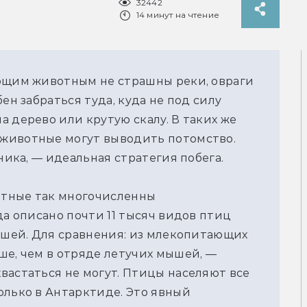
32442
14 минут на чтение
ающим животным не страшны реки, овраги
ен забраться туда, куда не под силу
 дерево или крутую скалу. В таких же
животные могут выводить потомство.
ника, — идеальная стратегия побега.
отные так многочисленны
да описано почти 11 тысяч видов птиц
мышей. Для сравнения: из млекопитающих
ше, чем в отряде летучих мышей, —
вастаться не могут. Птицы населяют все
олько в Антарктиде. Это явный