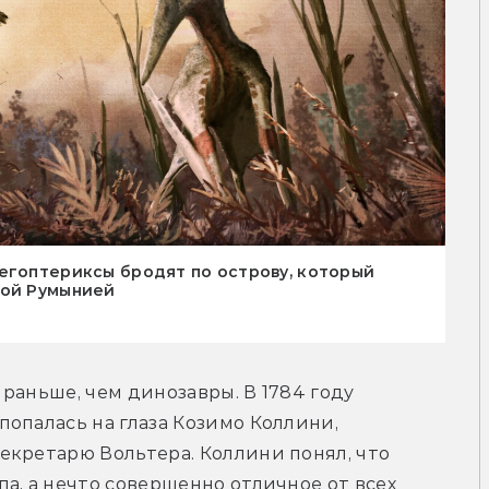
егоптериксы бродят по острову, который
ной Румынией
раньше, чем динозавры. В 1784 году 
опалась на глаза Козимо Коллини, 
кретарю Вольтера. Коллини понял, что 
а, а нечто совершенно отличное от всех 