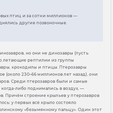
рвых птиц и за сотни миллионов —
днялись другие позвоночные.
нозавров, но они не динозавры (пусть 
Это летающие рептилии из группы 
авры, крокодилы и птицы. Птерозавры 
е (около 230–66 миллионов лет назад), они 
вров. Среди птерозавров были и самые 
 когда-либо поднимались в воздух, — 
ов. Причём строение крыльев у птерозавров 
ось: у первых всё крыло состояло 
олинскому «безымянному пальцу». Один этот 