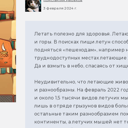
3 февраля 2024 г.
Летать полезно для здоровья. Лет
и горы. В поисках пищи летун способ
подняться «пешеходам», например на
труднодоступных местах летающие 
Да и взмыть в небо, спасаясь от хищ
Неудивительно, что летающие жив
и разнообразны. На февраль 2022 го
и около 1,5 тысячи видов летучих 
лишь в отряде грызунов видов боль
остальные таким разнообразием пох
континенты, а летучих мышей нет т