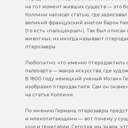
на тот момент живших существ — это бы
Коллини написал статью, где зарисовал 
великий французский анатом барон Кюв
(то есть «пальцекрыл»). Так был описа
животных; их иногда называют птеродак
птерозавры.
Любопытно, что именно птеродактиль с
палеоарта — жанра искусства, где худ
В 1800 году немецкий ученый Иоганн Ге
изобразил птеродактиля. Сам он окамен
на статье Коллини. 
По мнению Германа, птерозавры предст
и млекопитающими — вот почему у сущес
уши и гениталии. Сегодня мы знаем, чт