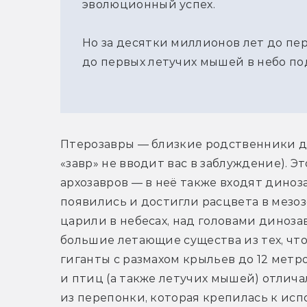
эволюционный успех.
Но за десятки миллионов лет до пе
до первых летучих мышей в небо по
Птерозавры — близкие родственники ди
«завр» не вводит вас в заблуждение). 
архозавров — в неё также входят диноз
появились и достигли расцвета в мезозо
царили в небесах, над головами диноза
большие летающие существа из тех, что
гиганты с размахом крыльев до 12 метр
и птиц (а также летучих мышей) отличал
из перепонки, которая крепилась к исп