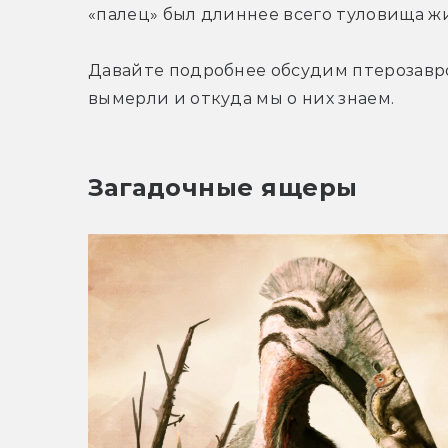
«палец» был длиннее всего туловища ж
Давайте подробнее обсудим птерозавров
вымерли и откуда мы о них знаем.
Загадочные ящеры