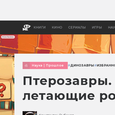
Как с
фильм
бы «В
КНИГИ
КИНО
СЕРИАЛЫ
ИГРЫ
НА
РЕКЛАМА
Наука
|
Прошлое
#
ДИНОЗАВРЫ
#
ИЗБРАНН
Птерозавры.
летающие ро
Константин Рыбаков