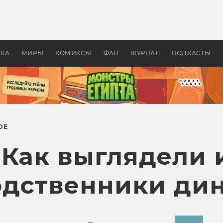
оздавались «Страшилы»:
«Одиссея» Нолана: что эт
, без которого не было
фильм сделал с Гомером и
ластелина колец»
Древней Грецией
УКА
МИРЫ
КОМИКСЫ
ФАН
ЖУРНАЛ
ПОДКАСТЫ
ОЕ
 Как выглядели 
дственники ди