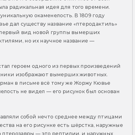
ла радикальная идея для того времени. 
уникальную окаменелость. В 1809 году 
ье дал существу название «птеродактиль» 
н первый вид новой группы вымерших 
тилями, но их научное название — 
тал героем одного из первых произведений 
ожники изображают вымерших животных. 
рман в письме всё тому же Жоржу Кювье 
елость не видел — его рисунок был основан 
авляли собой нечто среднее между птицами 
тва на его рисунке есть шёрстка, наружные 
о птерозавры — это рептилии, и наружных 