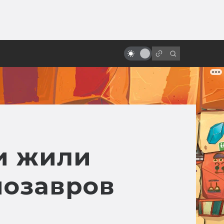
от
«Космическая одиссея 2001
года»: что с нами сделал этот
фильм за 50 лет
и жили
нозавров