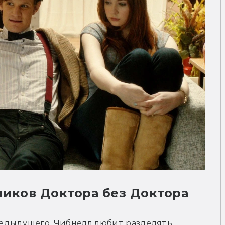
ников Доктора без Доктора
едыдущего. Чибнелл любит разделять 