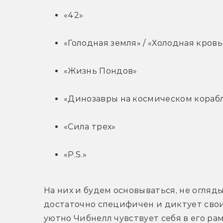
«42»
«Голодная земля» / «Холодная кровь
«Жизнь Пондов»
«Динозавры на космическом кораб
«Сила трех»
«P.S.»
На них и будем основываться, не огляды
достаточно специфичен и диктует свои 
уютно Чибнелл чувствует себя в его рам