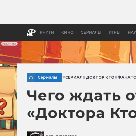
Какие
авгус
апока
детск
КНИГИ
КИНО
СЕРИАЛЫ
ИГРЫ
НА
РЕКЛАМА
Сериалы
#
СЕРИАЛ
#
ДОКТОР КТО
#
ФАНАТС
Чего ждать 
«Доктора Кт
Кот-император