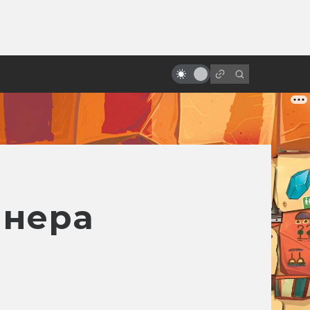
ы»:
12 оттенков тьмы. Самые
ыло
зловещие новогодние и
рождественские фильмы
ннера