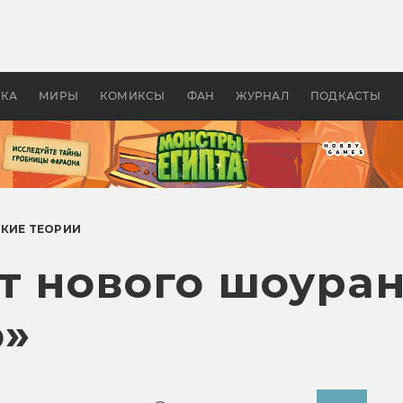
 фильмы смотреть в
Как создавались «Страшил
те 2026? В мире —
фильм, без которого не б
липсис, в России —
бы «Властелина колец»
ие комедии
УКА
МИРЫ
КОМИКСЫ
ФАН
ЖУРНАЛ
ПОДКАСТЫ
КИЕ ТЕОРИИ
от нового шоура
о»