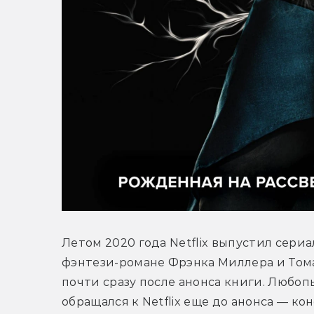
Летом 2020 года Netflix выпустил сери
фэнтези-романе Фрэнка Миллера и Тома
почти сразу после анонса книги. Любопы
обращался к Netflix еще до анонса — ко