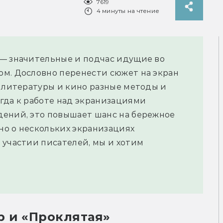
7619
4 минуты на чтение
 — значительные и подчас идущие во
ом. Дословно перенести сюжет на экран
у литературы и кино разные методы и
гда к работе над экранизациями
дений, это повышает шанс на бережное
но о нескольких экранизациях
 участии писателей, мы и хотим
р и «Проклятая»