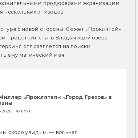
полнительными продюсерами экранизации. 
я нескольких эпизодов.
ртуре с новой стороны. Сюжет «Проклятой» 
ем предстоит стать Владычицей озера. 
ероиня отправляется на поиски 
ть ему магический меч.
Миллер «Проклятая»: «Город Грехов» в
ианы
6.2020
8071
мы скоро увидим, — вольная 