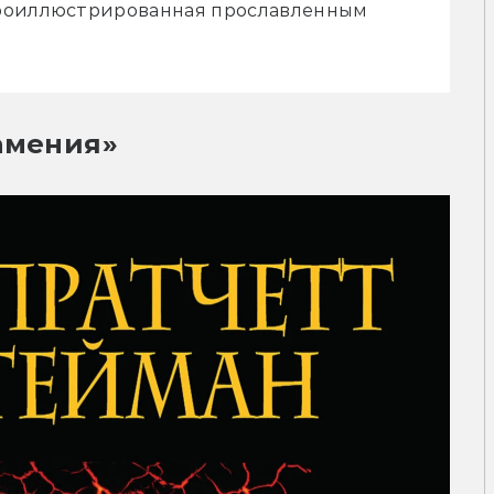
роиллюстрированная прославленным 
амения»