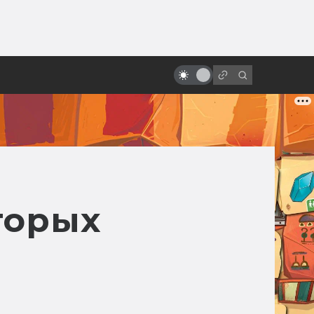
ы»:
Интересные полнометражные
ыло
аниме из 80-х (но никакого
Миядзаки!)
торых