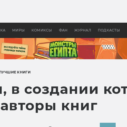
 фильмы смотреть в
Как создавались «Страшил
те 2026? В мире —
фильм, без которого не б
липсис, в России —
бы «Властелина колец»
ие комедии
УКА
МИРЫ
КОМИКСЫ
ФАН
ЖУРНАЛ
ПОДКАСТЫ
ЛУЧШИЕ КНИГИ
, в создании ко
 авторы книг