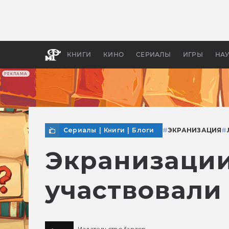
Какие
авгус
апока
детск
КНИГИ
КИНО
СЕРИАЛЫ
ИГРЫ
НА
РЕКЛАМА
Сериалы
|
Книги
|
Блоги
#
ЭКРАНИЗАЦИЯ
#
Экранизации
участвовали
Издательство fanzon