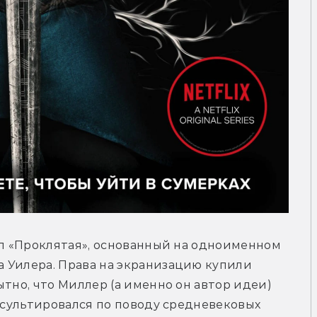
ал «Проклятая», основанный на одноименном 
 Уилера. Права на экранизацию купили 
тно, что Миллер (а именно он автор идеи) 
нсультировался по поводу средневековых 