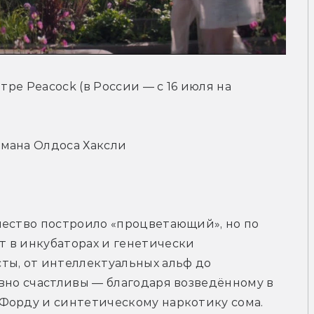
тре Peacock (в России — с 16 июля на 
омана Олдоса Хаксли
ество построило «процветающий», но по 
 в инкубаторах и генетически 
ы, от интеллектуальных альф до 
вно счастливы — благодаря возведённому в 
Форду и синтетическому наркотику сома. 