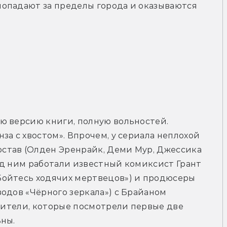
опадают за пределы города и оказываются 
рейлер
ю версию книги, полную вольностей. 
а с хвостом». Впрочем, у сериала неплохой 
тав (Олден Эренрайк, Деми Мур, Джессика 
д ним работали известный комиксист Грант 
ойтесь ходячих мертвецов») и продюсеры 
одов «Чёрного зеркала») с Брайаном 
Зрители, которые посмотрели первые две 
ьны.