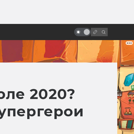
ы»:
ыло
«Парк юрского периода»: 25 лет
назад динозавры воскресли
юле 2020?
упергерои