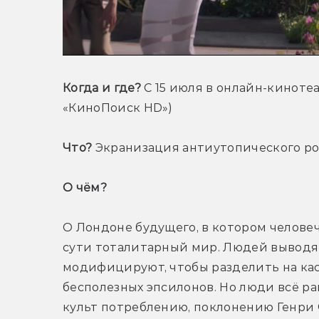
Когда и где?
 С 15 июля в онлайн-кинотеа
«КиноПоиск HD»)
Что?
 Экранизация антиутопического р
О чём? 
О Лондоне будущего, в котором человеч
сути тоталитарный мир. Людей выводят
модифицируют, чтобы разделить на каст
бесполезных эпсилонов. Но люди всё ра
культ потреблению, поклонению Генри 