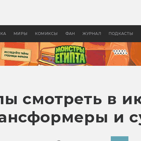
 фильмы смотреть в
Как создавались «Страшил
те 2026? В мире —
фильм, без которого не б
липсис, в России —
бы «Властелина колец»
ие комедии
УКА
МИРЫ
КОМИКСЫ
ФАН
ЖУРНАЛ
ПОДКАСТЫ
лы смотреть в и
ансформеры и с