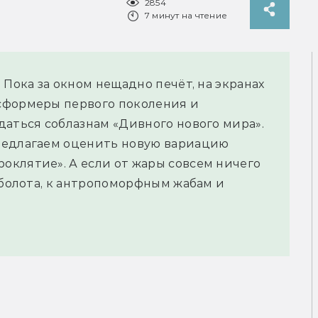
2854
7 минут на чтение
 Пока за окном нещадно печёт, на экранах
сформеры первого поколения и
даться соблазнам «Дивного нового мира».
редлагаем оценить новую вариацию
клятие». А если от жары совсем ничего
 болота, к антропоморфным жабам и