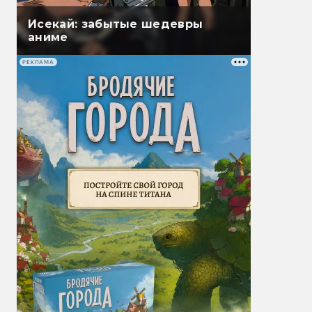
Исекай: забытые шедевры
аниме
РЕКЛАМА