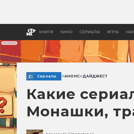
Какие
авгус
апока
детск
КНИГИ
КИНО
СЕРИАЛЫ
ИГРЫ
НА
РЕКЛАМА
Сериалы
#
АНОНС
#
ДАЙДЖЕСТ
Какие сериа
Монашки, тр
Александр Стрепетилов