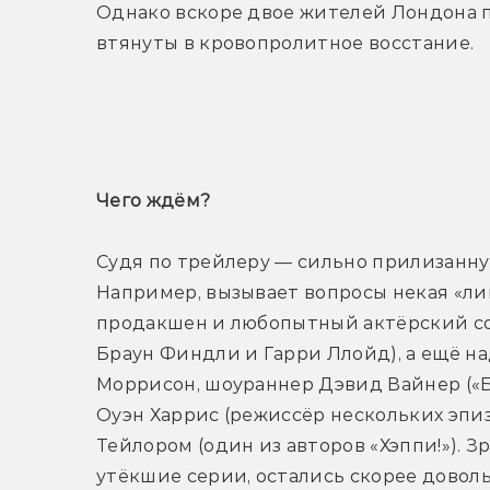
Однако вскоре двое жителей Лондона п
втянуты в кровопролитное восстание.
Т
Чего ждём? 
Судя по трейлеру — сильно прилизанну
Например, вызывает вопросы некая «линз
продакшен и любопытный актёрский сос
Браун Финдли и Гарри Ллойд), а ещё на
Моррисон, шоураннер Дэвид Вайнер («Б
Оуэн Харрис (режиссёр нескольких эпиз
Тейлором (один из авторов «Хэппи!»). 
утёкшие серии, остались скорее довол