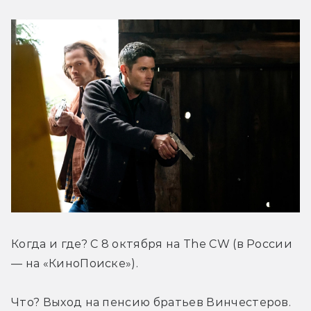
Когда и где? С 8 октября на The CW (в России 
— на «КиноПоиске»).
Что? Выход на пенсию братьев Винчестеров.