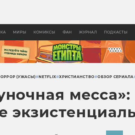
оздавались «Страшилы»:
«Одиссея» Нолана: что эт
, без которого не было
фильм сделал с Гомером и
ластелина колец»
Древней Грецией
УКА
МИРЫ
КОМИКСЫ
ФАН
ЖУРНАЛ
ПОДКАСТЫ
ХОРРОР (УЖАСЫ)
#
NETFLIX
#
ХРИСТИАНСТВО
#
ОБЗОР СЕРИАЛА
уночная месса»:
е экзистенциал