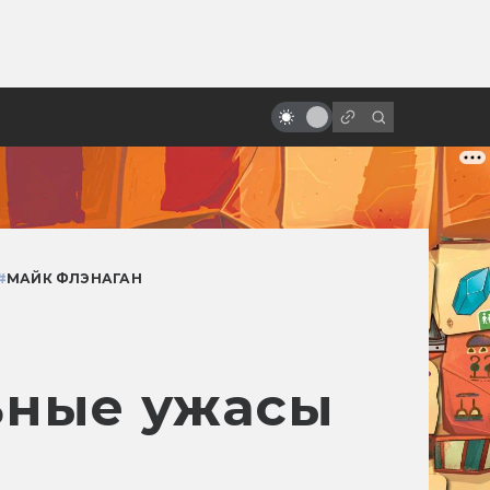
от
Фильму «Троя» — 20 лет! Прошёл
ли он проверку временем?
#
МАЙК ФЛЭНАГАН
ьные ужасы