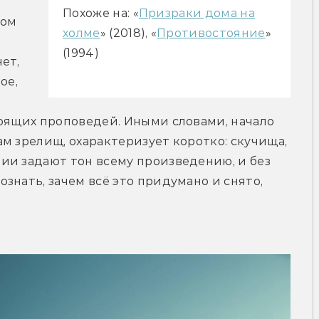
Похоже на: «
Призраки дома на
ом 
холме
» (2018), «
Противостояние
»
(1994)
т, 
е, 
оящих проповедей. Иными словами, начало 
м зрелищ, охарактеризует коротко: скучища, 
ии задают тон всему произведению, и без 
нать, зачем всё это придумано и снято, 