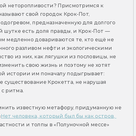
акой неторопливости? Присмотримся к 
азывают свой городок Крок-Пот, 
подогревом, предназначенную для долгого 
й шутке есть доля правды, и Крок-Пот — 
м медленно довариваются те, кто ещё не 
нного разливом нефти и экологическими 
во из них, как лягушки из пословицы, не 
зменить свою жизнь и поэтому не хотят 
ой истории им поначалу подыгрывает: 
 существование Крокетта, не нарушая 
 с ритма.
омнить известную метафору, придуманную не 
«
Нет человека, который был бы как остров, 
астности и толпы в «Полуночной мессе» 