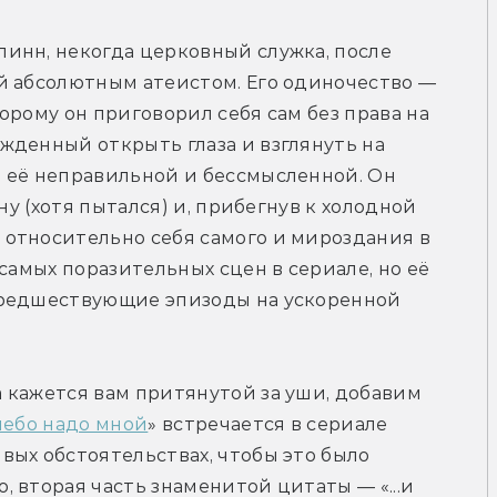
инн, некогда церковный служка, после 
й абсолютным атеистом. Его одиночество — 
рому он приговорил себя сам без права на 
денный открыть глаза и взглянуть на 
 её неправильной и бессмысленной. Он 
ну (хотя пытался) и, прибегнув к холодной 
относительно себя самого и мироздания в 
самых поразительных сцен в сериале, но её 
предшествующие эпизоды на ускоренной 
 кажется вам притянутой за уши, добавим 
небо надо мной
» встречается в сериале 
ых обстоятельствах, чтобы это было 
 вторая часть знаменитой цитаты — «...и 