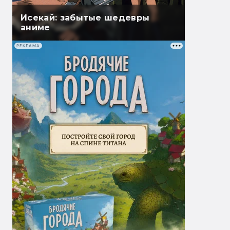
Исекай: забытые шедевры
аниме
РЕКЛАМА