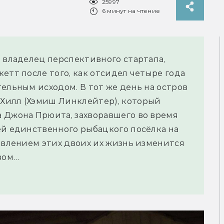
25997
6 минут на чтение
а владелец перспективного стартапа,
етт после того, как отсидел четыре года
ельным исходом. В тот же день на остров
Хилл (Хэмиш Линклейтер), который
 Джона Прюита, захворавшего во время
ей единственного рыбацкого посёлка на
оявлением этих двоих их жизнь изменится
зом…