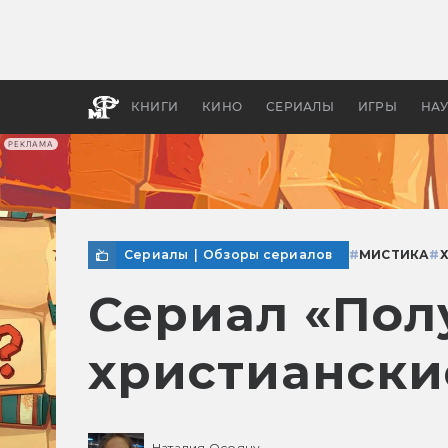
Как с
фильм
бы «В
КНИГИ
КИНО
СЕРИАЛЫ
ИГРЫ
НА
РЕКЛАМА
Сериалы
|
Обзоры сериалов
#
МИСТИКА
#
Сериал «Пол
христиански
Наталия Осояну