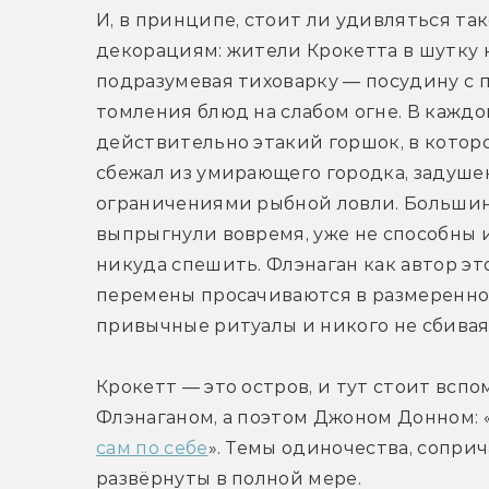
И, в принципе, стоит ли удивляться т
декорациям: жители Крокетта в шутку н
подразумевая тиховарку — посудину с 
томления блюд на слабом огне. В каждо
действительно этакий горшок, в которо
сбежал из умирающего городка, задуше
ограничениями рыбной ловли. Большинст
выпрыгнули вовремя, уже не способны и
никуда спешить. Флэнаган как автор эт
перемены просачиваются в размеренное
привычные ритуалы и никого не сбивая
Крокетт — это остров, и тут стоит всп
Флэнаганом, а поэтом Джоном Донном: 
сам по себе
». Темы одиночества, соприч
развёрнуты в полной мере. 