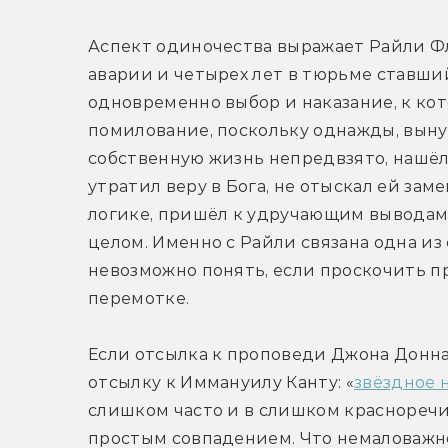
Аспект одиночества выражает Райли Фл
аварии и четырех лет в тюрьме ставши
одновременно выбор и наказание, к кото
помилование, поскольку однажды, вынуж
собственную жизнь непредвзято, нашёл
утратил веру в Бога, не отыскал ей заме
логике, пришёл к удручающим выводам 
целом. Именно с Райли связана одна из 
невозможно понять, если проскочить 
перемотке.
Если отсылка к проповеди Джона Донна
отсылку к Иммануилу Канту: «
звёздное 
слишком часто и в слишком красноречив
простым совпадением. Что немаловажно,