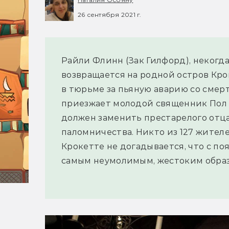
26 сентября 2021 г.
Райли Флинн (Зак Гилфорд), некогд
возвращается на родной остров Крок
в тюрьме за пьяную аварию со смерт
приезжает молодой священник Пол 
должен заменить престарелого отца
паломничества. Никто из 127 жител
Крокетте не догадывается, что с п
самым неумолимым, жестоким обра