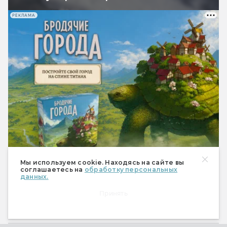
РЕКЛАМА
Мы используем cookie. Находясь на сайте вы
соглашаетесь на
обработку персональных
данных.
Мир фантастики № 273
Принять
(август 2026)