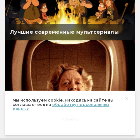
Лучшие современные мультсериалы
Мы используем cookie. Находясь на сайте вы
соглашаетесь на
обработку персональных
данных.
Самые странные сериалы, которые
взорвали нам мозг
Принять