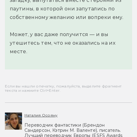
загадку, выпутаться вместе с героями из
паутины, в которой они запутались по
собственному желанию или вопреки ему.
Может, у вас даже получится — и вы
утешитесь тем, что не оказались на их
месте.
Если вы нашли опечатку, пожалуйста, выделите фрагмент
текста и нажмите Ctrl+Enter.
Наталия Осояну
Переводчик фантастики (Брендон
Сандерсон, Кэтрин М. Валенте), писатель.
Лучший переводчик Европы (ESFS Awards