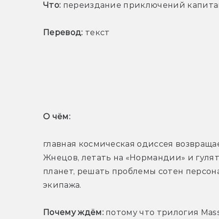
Что:
 переиздание приключений капита
Перевод:
 текст
Т
О чём: 
главная космическая одиссея возвращае
Жнецов, летать на «Нормандии» и гулят
планет, решать проблемы сотен персона
экипажа.
Почему ждём:
 потому что трилогия Mass