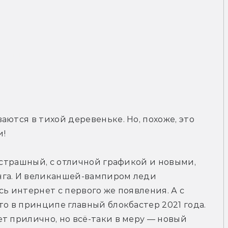
рейлер
ются в тихой деревеньке. Но, похоже, это 
! 
— страшный, с отличной графикой и новыми, 
га. И великаншей-вампиром леди 
ь интернет с первого же появления. А с 
о в принципе главный блокбастер 2021 года. 
т прилично, но всё-таки в меру — новый 