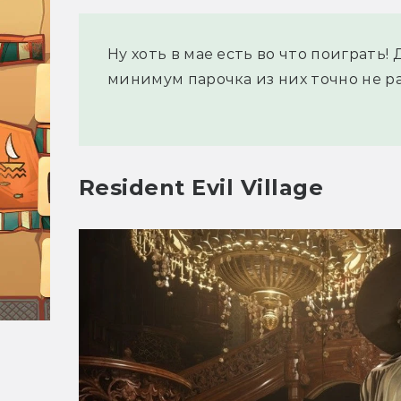
Ну хоть в мае есть во что поиграть! 
минимум парочка из них точно не раз
Resident Evil Village