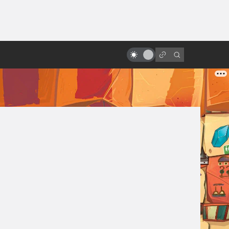
ы»:
ыло
«Стальной гигант»: фильм о
самом человечном роботе