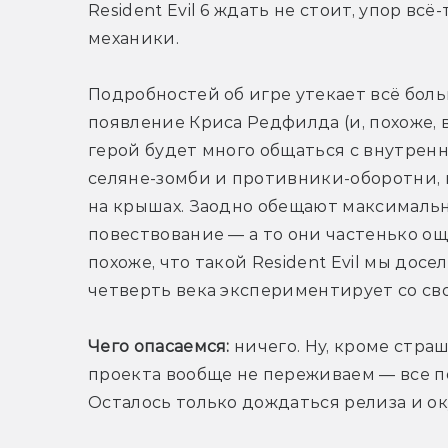
Resident Evil 6 ждать не стоит, упор вс
механики.
Подробностей об игре утекает всё боль
появление Криса Редфилда (и, похоже, в
герой будет много общаться с внутренн
селяне-зомби и противники-оборотни, к
на крышах. Заодно обещают максимальн
повествование — а то они частенько ощ
похоже, что такой Resident Evil мы досе
четверть века экспериментирует со св
Чего опасаемся:
 ничего. Ну, кроме страш
проекта вообще не переживаем — все п
Осталось только дождаться релиза и оку