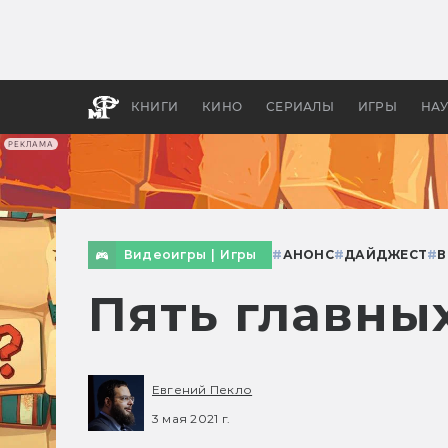
Какие
авгус
апока
детск
КНИГИ
КИНО
СЕРИАЛЫ
ИГРЫ
НА
РЕКЛАМА
Видеоигры
|
Игры
#
АНОНС
#
ДАЙДЖЕСТ
#
В
Пять главных
Евгений Пекло
3 мая 2021 г.