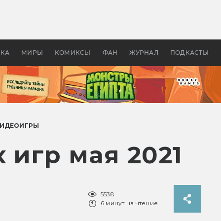
 фильмы смотреть в
Как создавались «Страшил
те 2026? В мире —
фильм, без которого не б
липсис, в России —
бы «Властелина колец»
ие комедии
УКА
МИРЫ
КОМИКСЫ
ФАН
ЖУРНАЛ
ПОДКАСТЫ
ИДЕОИГРЫ
 игр мая 2021
5538
6 минут на чтение