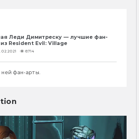
лая Леди Димитреску — лучшие фан-
з Resident Evil: Village
0.02.2021
8714
 ней фан-арты.
tion