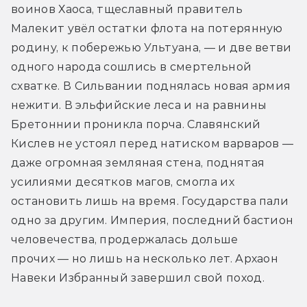
воинов Хаоса, тщеславный правитель 
Малекит увёл остатки флота на потерянную 
родину, к побережью Ультуана, — и две ветви 
одного народа сошлись в смертельной 
схватке. В Сильвании поднялась новая армия 
нежити. В эльфийские леса и на равнины 
Бретоннии проникла порча. Славянский 
Кислев не устоял перед натиском варваров — 
даже огромная земляная стена, поднятая 
усилиями десятков магов, смогла их 
остановить лишь на время. Государства пали 
одно за другим. Империя, последний бастион 
человечества, продержалась дольше 
прочих — но лишь на несколько лет. Архаон 
Навеки Избранный завершил свой поход.