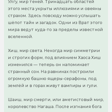
Улгу, мир теней. Тринадцать областей
этого места укрыты иллюзиями и овеяны
страхом. Здесь повсюду можно услышать
шёпот тайн и загадок. Одни из Врат этого
мира ведут куда-то за пределы известной
вселенной.
Хиш, мир света. Некогда мир симметрии
и строгих форм, под влиянием Хаоса Хиш
изменился — теперь он напоминает
странный сон. На равнинах построили
огромную башню ящеры-серафоны, под
землёй и в горах живут вампиры и гули.
Шаиш, мир смерти, или аметистовый мир,
королевство Нагаша. После изгнания бога