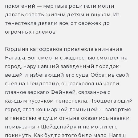
поколений — мёртвые родители могли 
давать советы живым детям и внукам. Из 
тенестекла делали всё, от серёжек до 
огромных големов.
Гордыня катофранов привлекла внимание 
Нагаша. Бог смерти с жадностью смотрел на 
город, нарушавший заведённый порядок 
вещей и избегающий его суда. Обратив свой 
гнев на Шейдспайр, он расколол на части 
главное зеркало Фейнвей, связанное с 
каждым кусочком тенестекла. Процветающий 
город стал кошмарной темницей — запертые 
в тенестекле души отныне оказались навеки 
привязаны к Шейдспайру и не могли его 
покинуть. Как будто этого было мало, Нагаш 