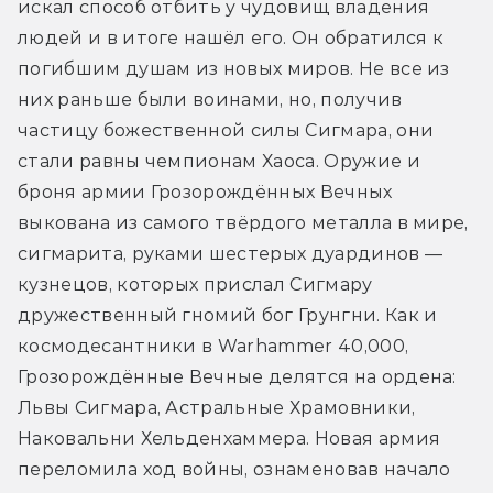
искал способ отбить у чудовищ владения 
людей и в итоге нашёл его. Он обратился к 
погибшим душам из новых миров. Не все из 
них раньше были воинами, но, получив 
частицу божественной силы Сигмара, они 
стали равны чемпионам Хаоса. Оружие и 
броня армии Грозорождённых Вечных 
выкована из самого твёрдого металла в мире, 
сигмарита, руками шестерых дуардинов — 
кузнецов, которых прислал Сигмару 
дружественный гномий бог Грунгни. Как и 
космодесантники в Warhammer 40,000, 
Грозорождённые Вечные делятся на ордена: 
Львы Сигмара, Астральные Храмовники, 
Наковальни Хельденхаммера. Новая армия 
переломила ход войны, ознаменовав начало 