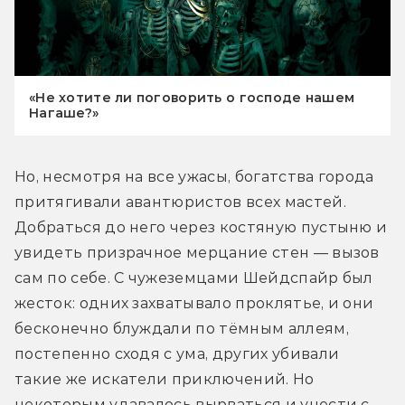
«Не хотите ли поговорить о господе нашем
Нагаше?»
Но, несмотря на все ужасы, богатства города 
притягивали авантюристов всех мастей. 
Добраться до него через костяную пустыню и 
увидеть призрачное мерцание стен — вызов 
сам по себе. С чужеземцами Шейдспайр был 
жесток: одних захватывало проклятье, и они 
бесконечно блуждали по тёмным аллеям, 
постепенно сходя с ума, других убивали 
такие же искатели приключений. Но 
некоторым удавалось вырваться и унести с 