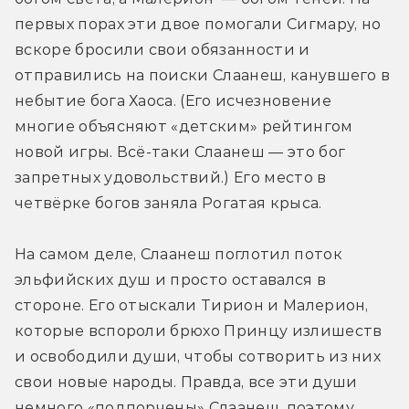
первых порах эти двое помогали Сигмару, но 
вскоре бросили свои обязанности и 
отправились на поиски Слаанеш, канувшего в 
небытие бога Хаоса. (Его исчезновение 
многие объясняют «детским» рейтингом 
новой игры. Всё-таки Слаанеш — это бог 
запретных удовольствий.) Его место в 
четвёрке богов заняла Рогатая крыса.
На самом деле, Слаанеш поглотил поток 
эльфийских душ и просто оставался в 
стороне. Его отыскали Тирион и Малерион, 
которые вспороли брюхо Принцу излишеств 
и освободили души, чтобы сотворить из них 
свои новые народы. Правда, все эти души 
немного «подпорчены» Слаанеш, поэтому 