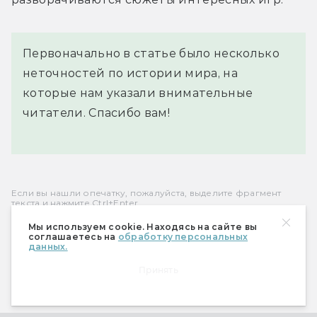
Первоначально в статье было несколько
неточностей по истории мира, на
которые нам указали внимательные
читатели. Спасибо вам!
Если вы нашли опечатку, пожалуйста, выделите фрагмент
текста и нажмите Ctrl+Enter.
Мы используем cookie. Находясь на сайте вы
соглашаетесь на
обработку персональных
данных.
Павел Ильин
Принять
Математик, игрок, ролевик, руководитель
студии разработки настольных игр.