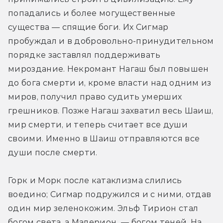
попадались и более могущественные 
существа — спящие боги. Их Сигмар 
пробуждал и в добровольно-принудительном 
порядке заставлял поддерживать 
мироздание. Некромант Нагаш был повышен 
до бога смерти и, кроме власти над одним из 
миров, получил право судить умерших 
грешников. Позже Нагаш захватил весь Шаиш, 
мир смерти, и теперь считает все души 
своими. Именно в Шаиш отправляются все 
души после смерти.
Горк и Морк после катаклизма слились 
воедино; Сигмар подружился и с ними, отдав 
один мир зеленокожим. Эльф Тирион стал 
богом света, а Малерион  — богом теней. На 