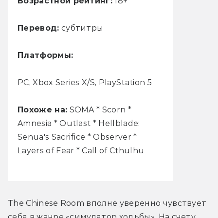
Возрастной рейтинг:
18+
Перевод:
субтитры
Платформы:
PC, Xbox Series X/S, PlayStation 5
Похоже на:
SOMA * Scorn *
Amnesia * Outlast * Hellblade:
Senua's Sacrifice * Observer *
Layers of Fear * Call of Cthulhu
The Chinese Room вполне уверенно чувствует 
себя в жанре «симулятор ходьбы». На счету 