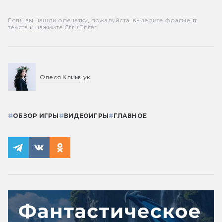
Если вы нашли опечатку, пожалуйста, выделите фрагмент
текста и нажмите Ctrl+Enter.
Олеся Климчук
#
ОБЗОР ИГРЫ
#
ВИДЕОИГРЫ
#
ГЛАВНОЕ