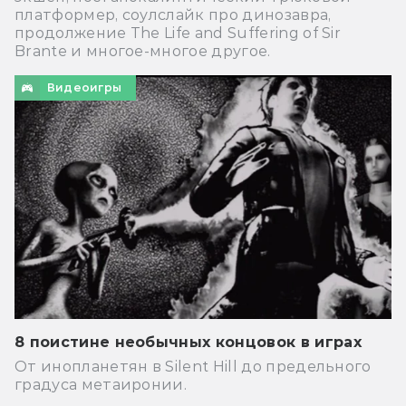
платформер, соулслайк про динозавра,
продолжение The Life and Suffering of Sir
Brante и многое-многое другое.
Видеоигры
8 поистине необычных концовок в играх
От инопланетян в Silent Hill до предельного
градуса метаиронии.