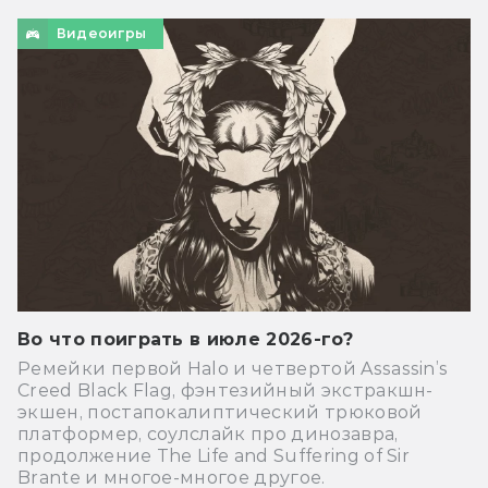
Видеоигры
Во что поиграть в июле 2026-го?
Ремейки первой Halo и четвертой Assassin’s
Creed Black Flag, фэнтезийный экстракшн-
экшен, постапокалиптический трюковой
платформер, соулслайк про динозавра,
продолжение The Life and Suffering of Sir
Brante и многое-многое другое.