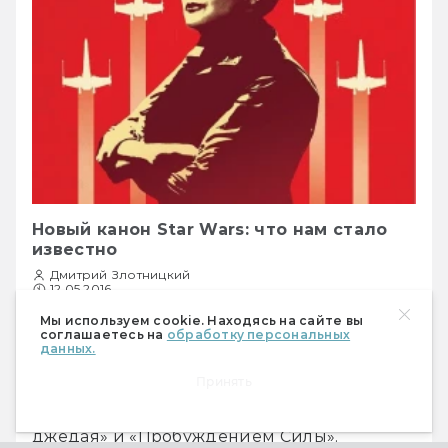
Новый канон Star Wars: что нам стало
известно
Дмитрий Злотницкий
12.05.2016
26356
Мы используем cookie. Находясь на сайте вы
соглашаетесь на
обработку персональных
данных.
Из романа Star Wars: Bloodline мы наконец 
узнали, что происходило в мире 
Принять
«Звёздных войн» между «Возвращением 
джедая» и «Пробуждением Силы».