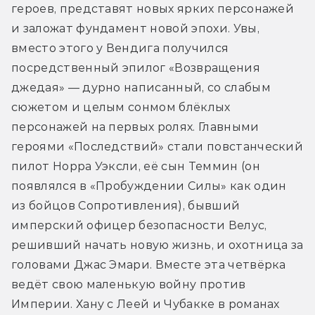
героев, представят новых ярких персонажей 
и заложат фундамент новой эпохи. Увы, 
вместо этого у Вендига получился 
посредственный эпилог «Возвращения 
джедая» — дурно написанный, со слабым 
сюжетом и целым сонмом блёклых 
персонажей на первых ролях. Главными 
героями «Последствий» стали повстанческий 
пилот Норра Уэксли, её сын Теммин (он 
появлялся в «Пробуждении Силы» как один 
из бойцов Сопротивления), бывший 
имперский офицер безопасности Велус, 
решивший начать новую жизнь, и охотница за 
головами Джас Эмари. Вместе эта четвёрка 
ведёт свою маленькую войну против 
Империи. Хану с Леей и Чубакке в романах 