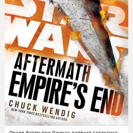
После битвы при Джакку далёкая галактика,