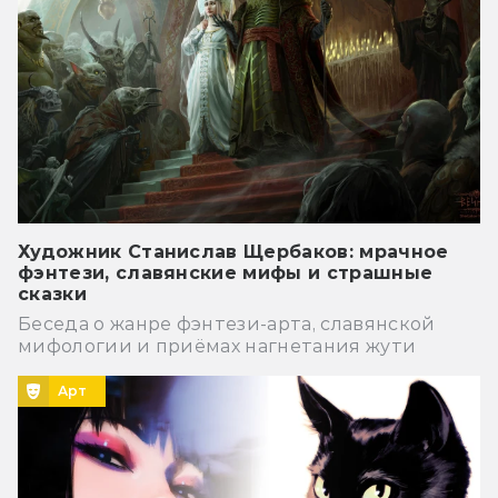
Художник Станислав Щербаков: мрачное
фэнтези, славянские мифы и страшные
сказки
Беседа о жанре фэнтези-арта, славянской
мифологии и приёмах нагнетания жути
Арт