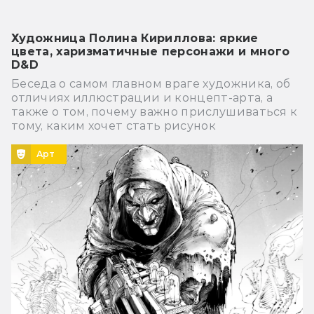
Художница Полина Кириллова: яркие
цвета, харизматичные персонажи и много
D&D
Беседа о самом главном враге художника, об
отличиях иллюстрации и концепт-арта, а
также о том, почему важно прислушиваться к
тому, каким хочет стать рисунок
Арт