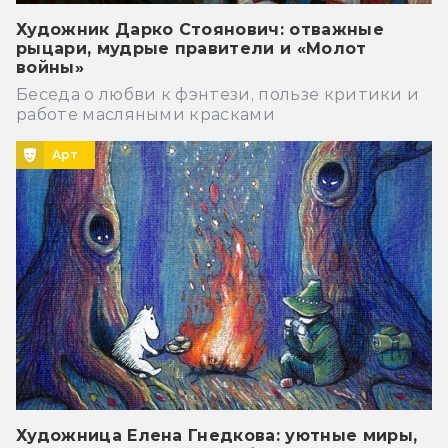
Художник Дарко Стоянович: отважные
рыцари, мудрые правители и «Молот
войны»
Беседа о любви к фэнтези, пользе критики и
работе масляными красками
Арт
Художница Елена Гнедкова: уютные миры,