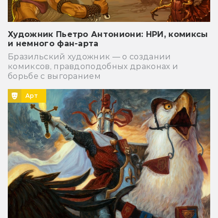
Художник Пьетро Антониони: НРИ, комиксы
и немного фан-арта
Бразильский художник — о создании
комиксов, правдоподобных драконах и
борьбе с выгоранием
Арт