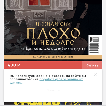
490 ₽
Купить
Спецвыпуск «Настольные
Мы используем cookie. Находясь на сайте вы
соглашаетесь на
обработку персональных
ролевые игры»
данных.
Принять