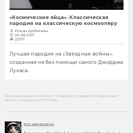
«Космические яйца». Классическая
пародия на классическую космооперу
Роман Арбитман
24.06.2017
22317
Лучшая пародия на «Звёздные войны», 
созданная не без помощи самого Джорджа 
Лукаса.
Если вы нашли опечатку, пожалуйста, выделите фрагмент
текста и нажмите Ctrl+Enter.
Кот-император