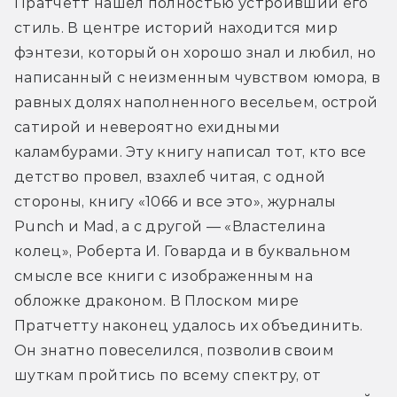
Пратчетт нашел полностью устроивший его 
стиль. В центре историй находится мир 
фэнтези, который он хорошо знал и любил, но 
написанный с неизменным чувством юмора, в 
равных долях наполненного весельем, острой 
сатирой и невероятно ехидными 
каламбурами. Эту книгу написал тот, кто все 
детство провел, взахлеб читая, с одной 
стороны, книгу «1066 и все это», журналы 
Punch и Mad, а с другой — «Властелина 
колец», Роберта И. Говарда и в буквальном 
смысле все книги с изображенным на 
обложке драконом. В Плоском мире 
Пратчетту наконец удалось их объединить. 
Он знатно повеселился, позволив своим 
шуткам пройтись по всему спектру, от 