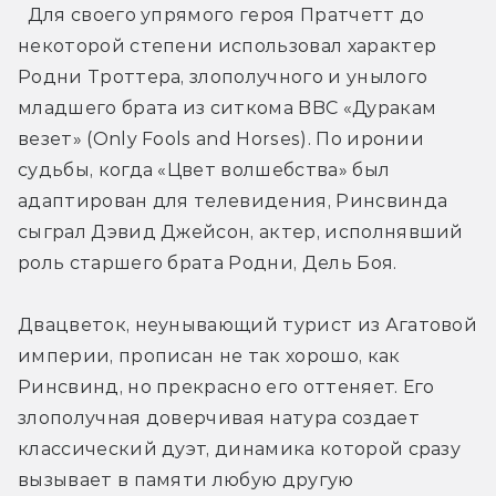
  Для своего упрямого героя Пратчетт до 
некоторой степени использовал характер 
Родни Троттера, злополучного и унылого 
младшего брата из ситкома BBC «Дуракам 
везет» (Only Fools and Horses). По иронии 
судьбы, когда «Цвет волшебства» был 
адаптирован для телевидения, Ринсвинда 
сыграл Дэвид Джейсон, актер, исполнявший 
роль старшего брата Родни, Дель Боя.
Двацветок, неунывающий турист из Агатовой 
империи, прописан не так хорошо, как 
Ринсвинд, но прекрасно его оттеняет. Его 
злополучная доверчивая натура создает 
классический дуэт, динамика которой сразу 
вызывает в памяти любую другую 