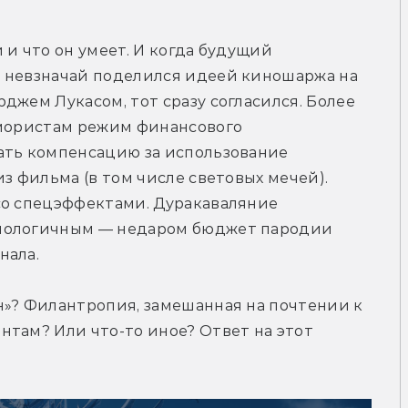
и что он умеет. И когда будущий 
 невзначай поделился идеей киношаржа на 
джем Лукасом, тот сразу согласился. Более 
юмористам режим финансового 
ать компенсацию за использование 
з фильма (в том числе световых мечей). 
со спецэффектами. Дуракаваляние 
нологичным — недаром бюджет пародии 
нала.
»? Филантропия, замешанная на почтении к 
там? Или что-то иное? Ответ на этот 