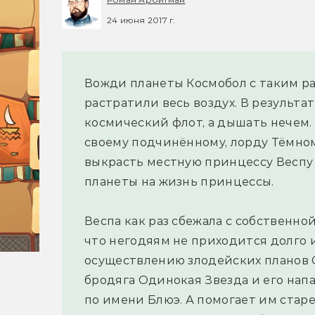
24 июня 2017 г.
Вожди планеты Космобол с таким р
растратили весь воздух. В результа
космический флот, а дышать нечем.
своему подчинённому, лорду Тёмном
выкрасть местную принцессу Веспу 
планеты на жизнь принцессы.
Веспа как раз сбежала с собственно
что негодяям не приходится долго 
осуществлению злодейских планов 
бродяга Одинокая Звезда и его напа
по имени Блюэ. А помогает им стар