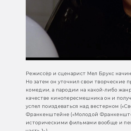
Режиссёр и сценарист Мел Брукс начин
Но затем он уточнил свои творческие п
комедии, а пародии на какой-либо жанр
качестве кинопересмешника он и получи
успел поиздеваться над вестерном («Св
Франкенштейне («Молодой Франкенштейн
историческими фильмами вообще и пеп
часть 1»).