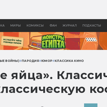
оздавались «Страшилы»:
«Одиссея» Нолана: что эт
, без которого не было
фильм сделал с Гомером и
ластелина колец»
Древней Грецией
УКА
МИРЫ
КОМИКСЫ
ФАН
ЖУРНАЛ
ПОДКАСТЫ
НЫЕ ВОЙНЫ)
#
ПАРОДИЯ
#
ЮМОР
#
КЛАССИКА КИНО
е яйца». Класси
классическую к