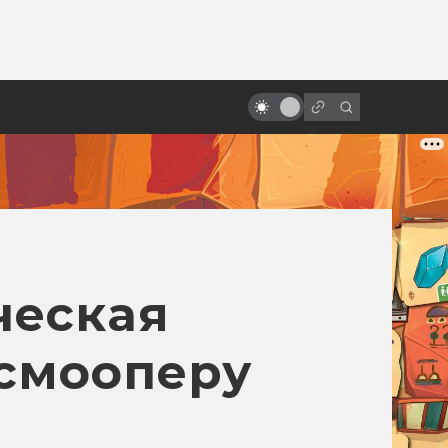
от
«Оно»: отличия и тайные связи
книги и фильма
ческая
осмооперу