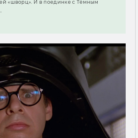
ей «шворц». И в поединке с Тёмным
.