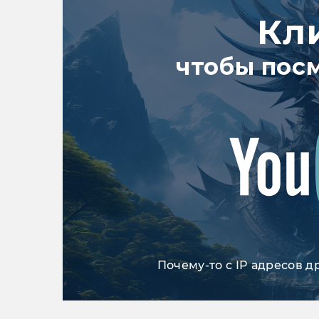
Кл
чтобы пос
Почему-то с IP адресов д