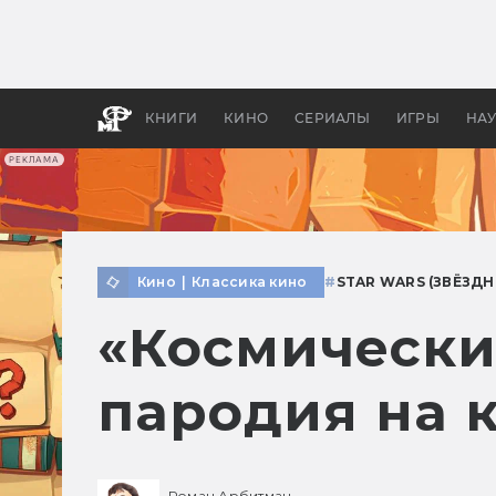
Как с
фильм
бы «В
КНИГИ
КИНО
СЕРИАЛЫ
ИГРЫ
НА
РЕКЛАМА
Кино
|
Классика кино
#
STAR WARS (ЗВЁЗД
«Космически
пародия на 
Роман Арбитман