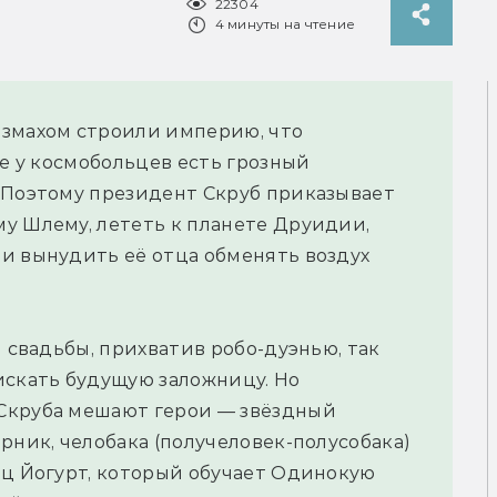
22304
4 минуты на чтение
азмахом строили империю, что
те у космобольцев есть грозный
 Поэтому президент Скруб приказывает
у Шлему, лететь к планете Друидии,
и вынудить её отца обменять воздух
й свадьбы, прихватив робо-дуэнью, так
искать будущую заложницу. Но
Скруба мешают герои — звёздный
рник, челобака (получеловек-полусобака)
ец Йогурт, который обучает Одинокую