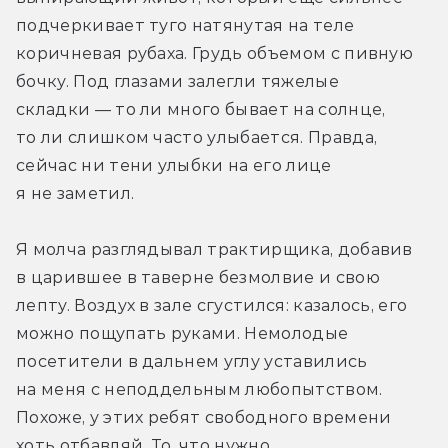
подчеркивает туго натянутая на теле 
коричневая рубаха. Грудь объемом с пивную 
бочку. Под глазами залегли тяжелые 
складки — то ли много бывает на солнце, 
то ли слишком часто улыбается. Правда, 
сейчас ни тени улыбки на его лице 
я не заметил.
Я молча разглядывал трактирщика, добавив 
в царившее в таверне безмолвие и свою 
лепту. Воздух в зале сгустился: казалось, его 
можно пощупать руками. Немолодые 
посетители в дальнем углу уставились 
на меня с неподдельным любопытством. 
Похоже, у этих ребят свободного времени 
хоть отбавляй. То, что нужно.