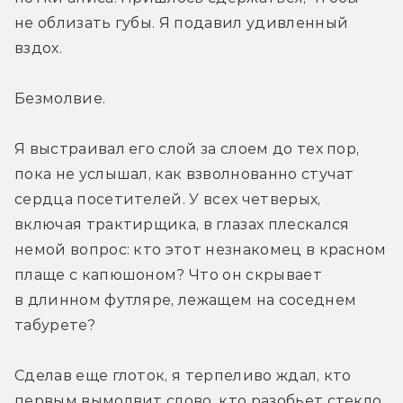
не облизать губы. Я подавил удивленный 
вздох.
Безмолвие.
Я выстраивал его слой за слоем до тех пор, 
пока не услышал, как взволнованно стучат 
сердца посетителей. У всех четверых, 
включая трактирщика, в глазах плескался 
немой вопрос: кто этот незнакомец в красном 
плаще с капюшоном? Что он скрывает 
в длинном футляре, лежащем на соседнем 
табурете?
Сделав еще глоток, я терпеливо ждал, кто 
первым вымолвит слово, кто разобьет стекло 