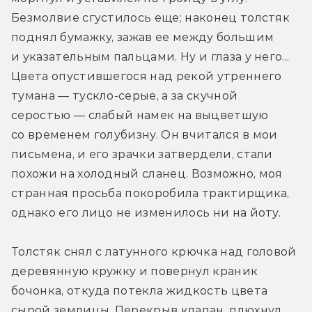
Безмолвие сгустилось еще; наконец толстяк 
поднял бумажку, зажав ее между большим 
и указательным пальцами. Ну и глаза у него... 
Цвета опустившегося над рекой утреннего 
тумана — тускло-серые, а за скучной 
серостью — слабый намек на выцветшую 
со временем голубизну. Он вчитался в мои 
письмена, и его зрачки затвердели, стали 
похожи на холодный сланец. Возможно, моя 
странная просьба покоробила трактирщика, 
однако его лицо не изменилось ни на йоту.
Толстяк снял с латунного крючка над головой 
деревянную кружку и повернул краник 
бочонка, откуда потекла жидкость цвета 
сырой землицы. Перекрыв клапан, плюхнул 