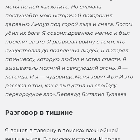
меня по ней как хотите. Но сначала 
послушайте мою историю.
Я похоронил 
деревню Ампур под горой льда и снега. Потом 
убил их бога. Я освоил древнюю магию и был 
проклят за это. Я развязал войну с теми, кто 
существовал до появления людей, и потерял 
принцессу, которую любил и хотел спасти. Я 
вызыватель молний и связующий огонь. Я — 
легенда. И я — чудовище.
Меня зовут Ари.
И это 
рассказ о том, как я выпустил на свободу 
первородное зло».
Перевод Виталия Тулаева
Разговор в тишине
Я вошел в таверну в поисках важнейшей 
вещи в мире. В поисках истории. И попал 