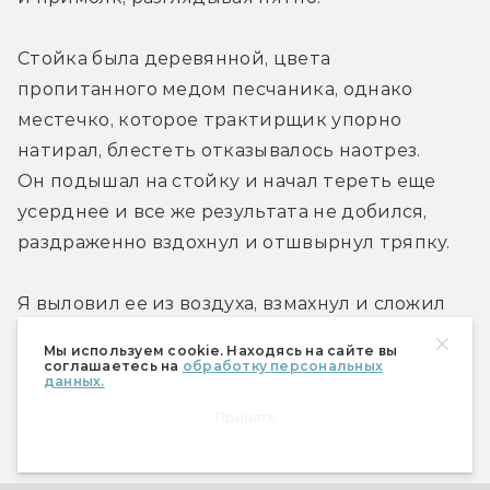
Стойка была деревянной, цвета 
пропитанного медом песчаника, однако 
местечко, которое трактирщик упорно 
натирал, блестеть отказывалось наотрез. 
Он подышал на стойку и начал тереть еще 
усерднее и все же результата не добился, 
раздраженно вздохнул и отшвырнул тряпку.
Я выловил ее из воздуха, взмахнул и сложил 
в плотный квадрат. Полуистлевшая тряпка 
Мы используем cookie. Находясь на сайте вы
давным-давно пропиталась какой-то 
соглашаетесь на
обработку персональных
данных.
гадостью типа засохшей крови и цветом 
Принять
напоминала нечто среднее между гнилой 
сливой и красным вином. Надави 
посильнее — проткнешь материю насквозь.