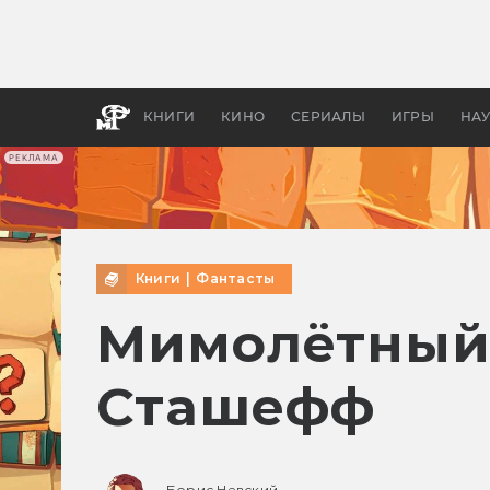
Как с
фильм
бы «В
КНИГИ
КИНО
СЕРИАЛЫ
ИГРЫ
НА
РЕКЛАМА
Книги
|
Фантасты
Мимолётный 
Сташефф
Борис Невский