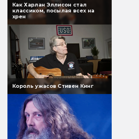
Как Харлан Эллисон стал
классиком, посылая всех на
хрен
Король ужасов Стивен Кинг