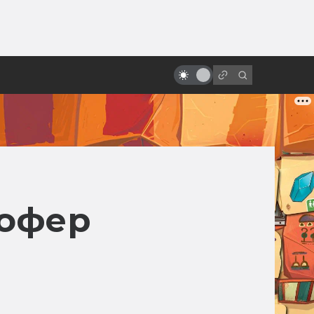
от
Как делают дубляж и
озвучивание фильмов
тофер