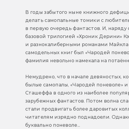
В годы забытого ныне книжного дефици
делать самопальные томики с любитель
в первую очередь фантастов. И, наряду
базовой трилогией «Хроник Дерини» Кэ
и разнокалиберными романами Майкла М
самодельных книг был «Чародей понево
фамилия невольно намекала на потаённ
Немудрено, что в начале девяностых, к
былые самопалы, «Чародей поневоле» и
Сташеффа в одного из наиболее популя
зарубежных фантастов. Потом волна сл
стали продвигать более даровитых кол
читателям изрядно поднадоели. Однако
буквально поневоле...