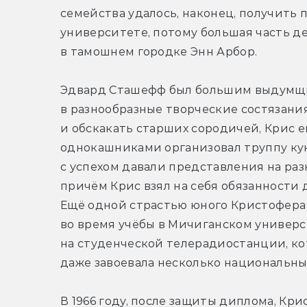
семейства удалось, наконец, получить 
университете, потому большая часть д
в тамошнем городке Энн Арбор.
Эдвард Сташефф был большим выдумщик
в разнообразные творческие состязания
и обскакать старших сородичей, Крис е
однокашниками организовал труппу кук
с успехом давали представления на раз
причём Крис взял на себя обязанности 
Ещё одной страстью юного Кристофера 
во время учёбы в Мичиганском универс
на студенческой телерадиостанции, ко
даже завоевала несколько национальны
В 1966 году, после защиты диплома, Кри