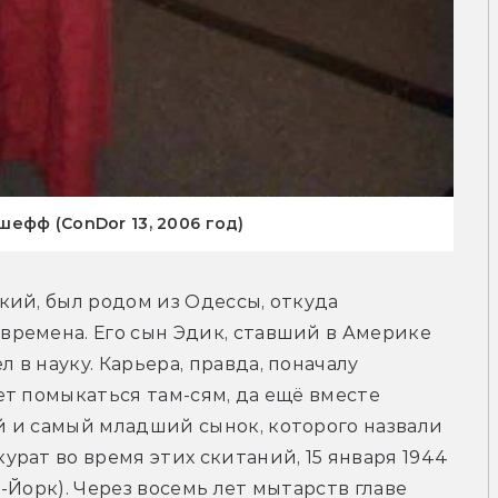
ефф (ConDor 13, 2006 год)
ий, был родом из Одессы, откуда 
ремена. Его сын Эдик, ставший в Америке 
в науку. Карьера, правда, поначалу 
т помыкаться там-сям, да ещё вместе 
 и самый младший сынок, которого назвали 
рат во время этих скитаний, 15 января 1944 
Йорк). Через восемь лет мытарств главе 