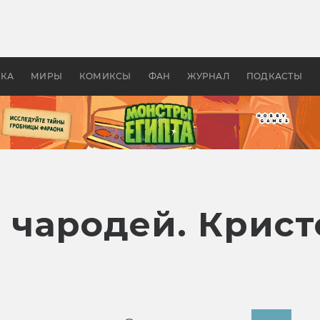
оздавались «Страшилы»:
«Одиссея» Нолана: что эт
, без которого не было
фильм сделал с Гомером и
ластелина колец»
Древней Грецией
УКА
МИРЫ
КОМИКСЫ
ФАН
ЖУРНАЛ
ПОДКАСТЫ
чародей. Крис