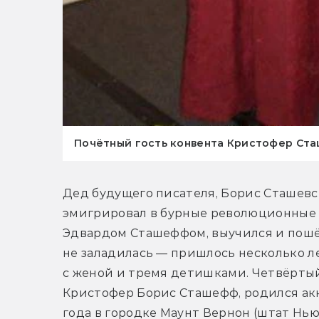
Почётный гость конвента Кристофер Сташ
Дед будущего писателя, Борис Сташевск
эмигрировал в бурные революционные в
Эдвардом Сташеффом, выучился и пошёл 
не заладилась — пришлось несколько ле
с женой и тремя детишками. Четвёртый
Кристофер Борис Сташефф, родился акку
года в городке Маунт Вернон (штат Нью-