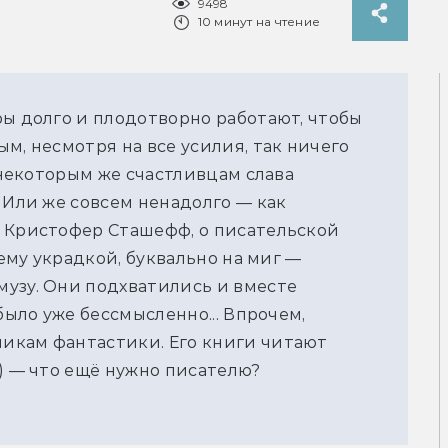
9498
10 минут на чтение
ры долго и плодотворно работают, чтобы
м, несмотря на все усилия, так ничего
К некоторым же счастливцам слава
 Или же совсем ненадолго — как
, Кристофер Сташефф, о писательской
нему украдкой, буквально на миг —
узу. Они подхватились и вместе
было уже бессмысленно... Впрочем,
икам фантастики. Его книги читают
н) — что ещё нужно писателю?