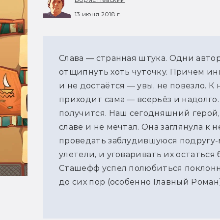
13 июня 2018 г.
Слава — странная штука. Одни авто
отщипнуть хоть чуточку. Причём ины
и не достаётся — увы, не повезло. 
приходит сама — всерьёз и надолго.
получится. Наш сегодняшний герой
славе и не мечтал. Она заглянула к 
проведать заблудившуюся подругу-м
улетели, и уговаривать их остаться 
Сташефф успел полюбиться поклонн
до сих пор (особенно Главный Рома