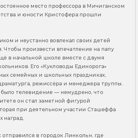
постоянное место профессора в Мичиганском 
етства и юности Кристофера прошли 
ом и неустанно вовлекал своих детей 
. Чтобы произвести впечатление на папу 
щё в начальной школе вместе с двумя 
ольников. Его «Кукловоды Единорога» 
ных семейных и школьных праздниках, 
драматурга, режиссёра и менеджера труппы. 
было телевидение — немудрено, что 
итете он стал заметной фигурой 
торая при деятельном участии Сташеффа 
х наград.
с отправился в городок Линкольн, где 