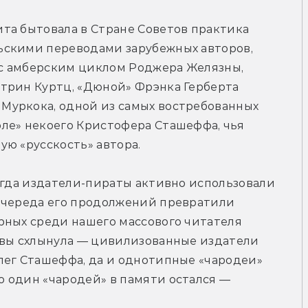
та бытовала в Стране Советов практика 
скими переводами зарубежных авторов, 
 с амберским циклом Роджера Желязны, 
трин Куртц, «Дюной» Фрэнка Герберта 
уркока, одной из самых востребованных 
ле» некоего Кристофера Сташеффа, чья 
ую «русскость» автора.
огда издатели-пираты активно использовали 
 череда его продолжений превратили 
рных среди нашего массового читателя 
авы схлынула — цивилизованные издатели 
лег Сташеффа, да и однотипные «чародеи» 
 один «чародей» в памяти остался — 