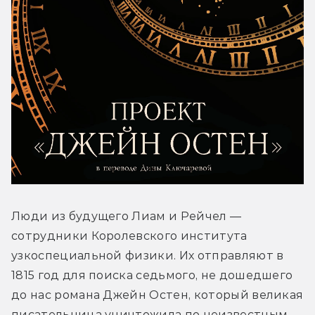
Люди из будущего Лиам и Рейчел — 
сотрудники Королевского института 
узкоспециальной физики. Их отправляют в 
1815 год для поиска седьмого, не дошедшего 
до нас романа Джейн Остен, который великая 
писательница уничтожила по неизвестным 