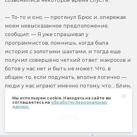
созвонились некоторое время спустя.
— То-то и оно, — протянул Брюс и, опережая 
моем невысказанное предположение, 
сообщил: — Я уже спрашивал у 
программистов, помнишь, когда была 
история с золотыми шахтами, и тогда еще 
получил совершено четкий ответ: макросов и 
ботов у нас нет и быть не может. Что, в 
общем-то, если подумать, вполне логично —
люди у нас играют именно потому, что… Блин, 
хрен его знает, почему они вообще у нас 
Мы используем cookie. Находясь на сайте вы
играют и что это за люди, я бы сам, честно 
соглашаетесь на
обработку персональных
данных.
говоря, в «Материю» играть не стал.
Принять
— Ну, может, в этом и заключается ответ? — 