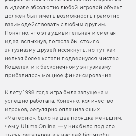
в идеале абсолютно любой игровой объект 
должен был иметь возможность грамотно 
взаимодействовать с любым другим. 
Понятно, что эта удивительная и смелая 
идея, вспыхнув, погасла бы, стоило 
энтузиазму друзей иссякнуть, но тут как 
нельзя более кстати подвернулся мистер 
Кошелек, и к бесконечному энтузиазму 
прибавилось мощное финансирование.
К лету 1998 года игра была запущена и 
успешно работала. Конечно, количество 
игроков, регулярно оплачивающих 
«Материю», было на два порядка меньшим, 
чем у Ultima Online, — у них было под сто 
тысяч регуляров, а у нас дай бог чтобы 