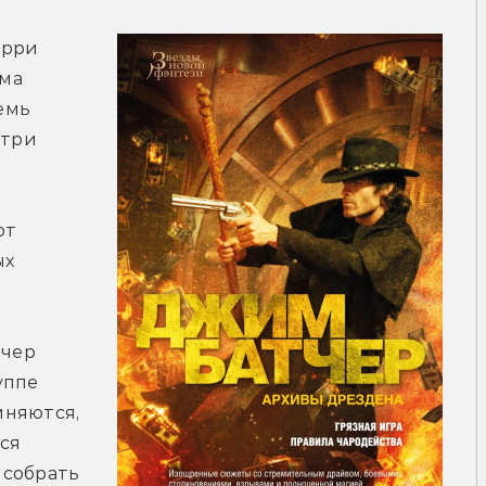
рри 
ма 
емь 
три 
т 
х 
чер 
ппе 
няются, 
я 
собрать 