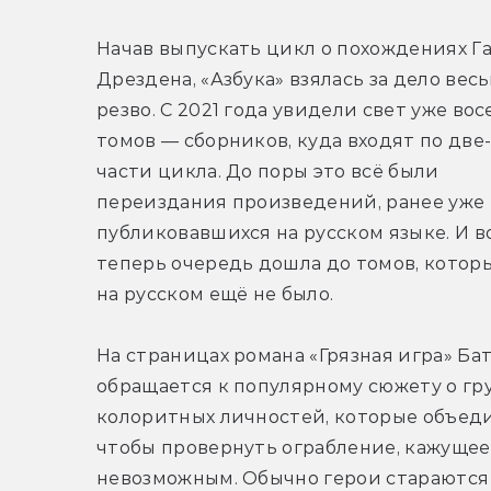
Начав выпускать цикл о похождениях Га
Дрездена, «Азбука» взялась за дело весь
резво. С 2021 года увидели свет уже вос
томов — сборников, куда входят по две-
части цикла. До поры это всё были 
переиздания произведений, ранее уже 
публиковавшихся на русском языке. И во
теперь очередь дошла до томов, которы
на русском ещё не было.
На страницах романа «Грязная игра» Бат
обращается к популярному сюжету о гру
колоритных личностей, которые объеди
чтобы провернуть ограбление, кажущеес
невозможным. Обычно герои стараются 