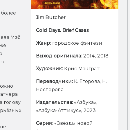
более 
Jim Butcher
Cold Days. Brief Cases
ева Мэб 
Жанр:
 городское фэнтези
же 
 
Выход оригинала: 
2014, 2018
о 
Художник: 
Крис Макграт
Переводчики: 
К. Егорова, Н. 
ожно 
Нестерова
тчера. 
 голову 
Издательства: 
«Азбука», 
рьёзных 
«Азбука-Аттикус», 2023
 
Серия: 
«Звёзды новой 
не 