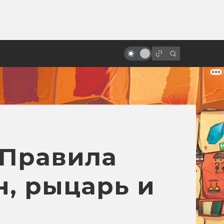
ы»:
ыло
«Стальной гигант»: фильм о
самом человечном роботе
 Правила
н, рыцарь и