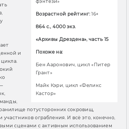
фэнтези»
ть 
 
Возрастной рейтинг: 
16+
 
864 с., 4000 экз.
«Архивы Дрездена», часть 15
ает 
Похоже на:
енной и 
цикла. 
Бен Ааронович, цикл «Питер 
окий 
Грант»
о 
— 
Майк Кэри, цикл «Феликс 
, 
Кастор»
манды, 
ранилище потусторонних сокровищ, 
участников ограбления. И всё это, конечно, 
ыми сценами с активным использованием 