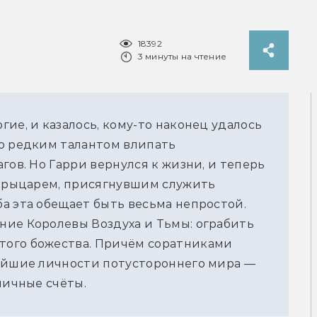
18392
3 минуты на чтение
ие, и казалось, кому-то наконец удалось 
о редким талантом влипать 
ов. Но Гарри вернулся к жизни, и теперь 
м рыцарем, присягнувшим служить 
а эта обещает быть весьма непростой. 
ие Королевы Воздуха и Тьмы: ограбить 
ого божества. Причём соратниками 
ейшие личности потустороннего мира — 
личные счёты.