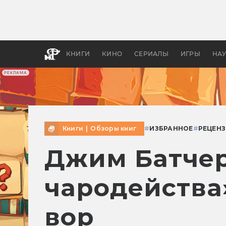
Какие
авгус
апока
детск
КНИГИ
КИНО
СЕРИАЛЫ
ИГРЫ
НА
РЕКЛАМА
Книги
|
Обзоры книг
#
ИЗБРАННОЕ
#
РЕЦЕНЗ
Джим Батчер
чародейства
вор