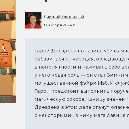
Дмитрий Злотницкий
19 января 2024 г.
Гарри Дрездена пытались убить мног
избавиться от чародея, обладающег
в неприятности и наживать себе враг
у него новая роль — он стал Зимни
могущественной фэйри Мэб. И служб
Гарри предстоит выполнить поручен
магическую сокровищницу знаменит
Дрездена в этом деле станут опасн
с некоторыми из них у мага давние 