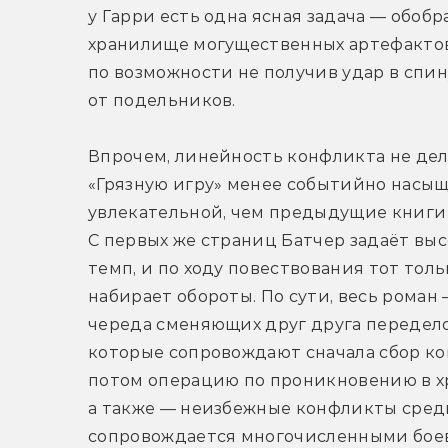
у Гарри есть одна ясная задача — обобра
хранилище могущественных артефактов,
по возможности не получив удар в спину
от подельников.
Впрочем, линейность конфликта не дел
«Грязную игру» менее событийно насыщ
увлекательной, чем предыдущие книги 
С первых же страниц Батчер задаёт выс
темп, и по ходу повествования тот тольк
набирает обороты. По сути, весь роман 
череда сменяющих друг друга переделок
которые сопровождают сначала сбор ко
потом операцию по проникновению в х
а также — неизбежные конфликты среди 
сопровождается многочисленными боев