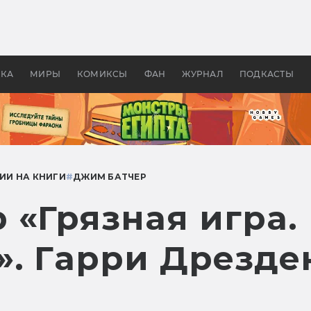
 фильмы смотреть в
Как создавались «Страшил
те 2026? В мире —
фильм, без которого не б
липсис, в России —
бы «Властелина колец»
ие комедии
УКА
МИРЫ
КОМИКСЫ
ФАН
ЖУРНАЛ
ПОДКАСТЫ
ИИ НА КНИГИ
#
ДЖИМ БАТЧЕР
 «Грязная игра.
». Гарри Дрезде