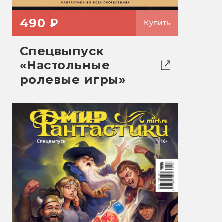
490 ₽
Купить
Спецвыпуск
«Настольные
ролевые игры»