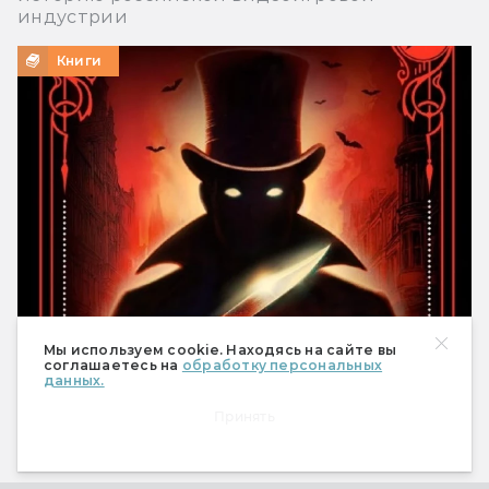
индустрии
Книги
Мы используем cookie. Находясь на сайте вы
Горан Скробонья, Иван Нешич
соглашаетесь на
обработку персональных
данных.
«Флорентийский дублет. Кьяроскуро»: серб
на улицах викторианского Лондона
Принять
Мистический детектив на историческом
фоне