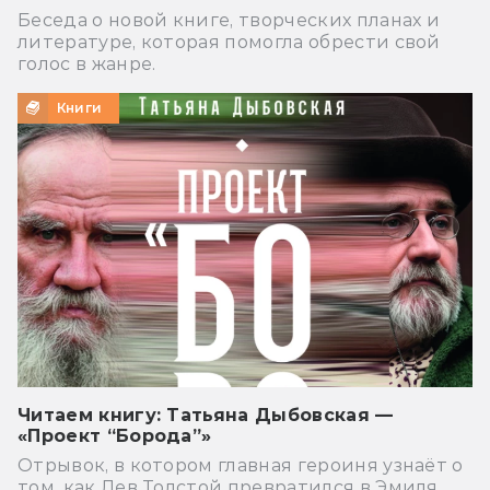
Беседа о новой книге, творческих планах и
литературе, которая помогла обрести свой
голос в жанре.
Книги
Читаем книгу: Татьяна Дыбовская —
«Проект “Борода”»
Отрывок, в котором главная героиня узнаёт о
том, как Лев Толстой превратился в Эмиля