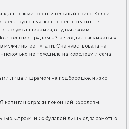
 издал резкий пронзительный свист. Келси 
 леса, чувствуя, как бешено стучит ее 
ого злоумышленника, орудуя своим 
Но с целым отрядом ей никогда сталкиваться 
 мужчины ее пугали. Она чувствовала на 
нисколько не походила на королеву и сама 
ами лица и шрамом на подбородке, низко 
 Я капитан стражи покойной королевы.
ные. Стражник с булавой лишь едва заметно 