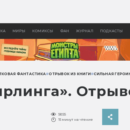
 фильмы смотреть в
Как создавались «Страшил
те 2026? В мире —
фильм, без которого не б
липсис, в России —
бы «Властелина колец»
ие комедии
УКА
МИРЫ
КОМИКСЫ
ФАН
ЖУРНАЛ
ПОДКАСТЫ
ТКОВАЯ ФАНТАСТИКА
#
ОТРЫВОК ИЗ КНИГИ
#
СИЛЬНАЯ ГЕРОИ
ирлинга». Отрыв
5855
15 минут на чтение