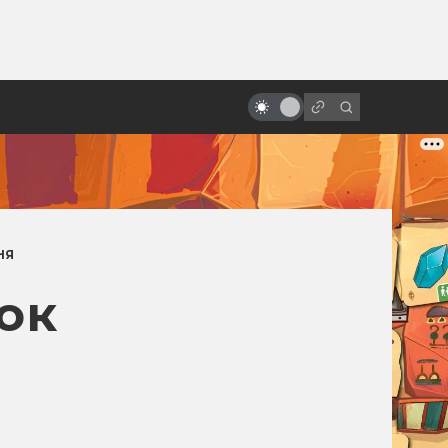
ы»:
«Бразилия» Терри Гиллиама:
ыло
фееричная и жизненная
антиутопия про Маленького
Брата
НЯ
ок