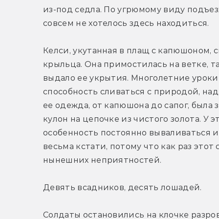
из-под седла. По угрюмому виду подъез
совсем не хотелось здесь находиться.
Келси, укутанная в плащ с капюшоном, с
крыльца. Она примостилась на ветке, та
выдало ее укрытия. Многолетние уроки 
способность сливаться с природой, над
ее одежда, от капюшона до сапог, была 
кулон на цепочке из чистого золота. У 
особенность постоянно вываливаться из
весьма кстати, потому что как раз этот
нынешних неприятностей.
Девять всадников, десять лошадей.
Солдаты остановились на клочке разро