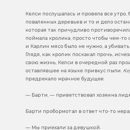
Келси послушалась и провела все утро, б
поваленных деревьев и то и дело остана
которая так причудливо противоречила
поймала кролика, просто чтобы чем-то с
и Карлин мясо было не нужно, а убивать
Глядя, как кролик поскакал прочь, исчез
свою жизнь, Келси в очередной раз про
оставлявшее на языке привкус пыли. 
Ко
предрекало мрачное будущее.
— Барти, — приветствовал хозяина лид
Барти пробормотал в ответ что-то нера
— Мы приехали за девушкой.