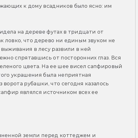
жающих к дому всадников было ясно: им 
идела на дереве футах в тридцати от 
к ловко, что дерево ни единым звуком не 
выживания в лесу развили в ней 
ежно спрятавшись от посторонних глаз. Вся 
зеленого цвета. На ее шее висел сапфировый 
этого украшения была неприятная 
 ворота рубашки, что сегодня казалось 
 сапфир являлся источником всех ее 
вненной земли перед коттеджем и 