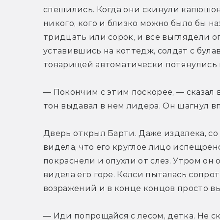
спешились. Когда они скинули капюшоны
никого, кого и близко можно было бы на
тридцать или сорок, и все выглядели о
уставившись на коттедж, солдат с булав
товарищей автоматически потянулись 
— Покончим с этим поскорее, — сказал
тон выдавал в нем лидера. Он шагнул вп
Дверь открыл Барти. Даже издалека, со 
видела, что его круглое лицо испещрен
покраснели и опухли от слез. Утром он о
видела его горе. Келси пыталась сопрот
возражений и в конце концов просто выт
— Иди попрощайся с лесом, детка. Не ск