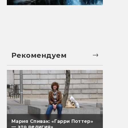
Рекомендуем
Мария Спивак: «Гарри Поттер»
— это религия»