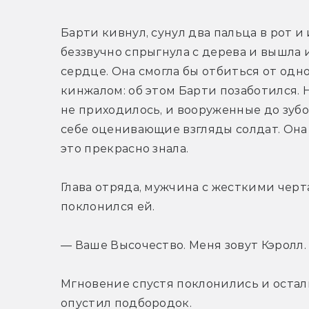
Барти кивнул, сунул два пальца в рот и
беззвучно спрыгнула с дерева и вышла из
сердце. Она смогла бы отбиться от одн
кинжалом: об этом Барти позаботился. 
не приходилось, и вооруженные до зубов
себе оценивающие взгляды солдат. Она 
это прекрасно знала.
Глава отряда, мужчина с жесткими черт
поклонился ей.
— Ваше Высочество. Меня зовут Кэролл.
Мгновение спустя поклонились и осталь
опустил подбородок.