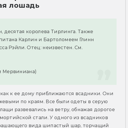
ая лошадь
, десятая королева Тирлинга. Также 
спитана Карлин и Бартоломеем Глинн 
са Рэйли. Отец: неизвестен. См. 
.
и Мервиниана)
 как к ее дому приближаются всадники. Они 
жевыми по краям. Все были одеты в серую 
ащи развевались на ветру, обнажая дорогое 
ортийской стали. У одного из всадников 
трашающего вида шипастый шар, торчащий 