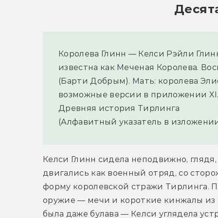
Десят
Королева Глинн — Келси Рэйли Глинн
известна как Меченая Королева. Во
(Барти Добрым). Мать: королева Элис
возможные версии в приложении XI
Древняя история Тирлинга
(Алфавитный указатель в изложени
Келси Глинн сидела неподвижно, глядя,
двигались как военный отряд, со сторо
форму королевской стражи Тирлинга. Пл
оружие — мечи и короткие кинжалы из м
была даже булава — Келси углядела ус