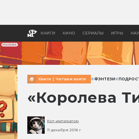
Какие
авгус
апока
детск
КНИГИ
КИНО
СЕРИАЛЫ
ИГРЫ
НА
РЕКЛАМА
Книги
|
Читаем книги
#
ФЭНТЕЗИ
#
ПОДРОС
«Королева Т
Кот-император
11 декабря 2016 г.