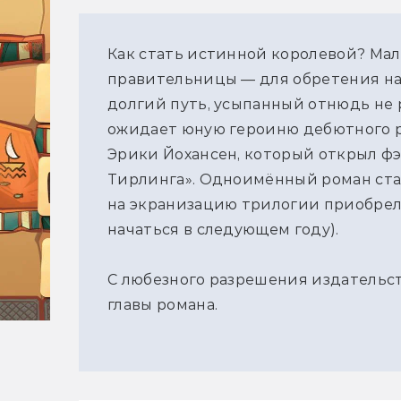
Как стать истинной королевой? Ма
правительницы — для обретения н
долгий путь, усыпанный отнюдь не 
ожидает юную героиню дебютного 
Эрики Йохансен, который открыл ф
Тирлинга». Одноимённый роман ста
на экранизацию трилогии приобрела
начаться в следующем году).
С любезного разрешения издательс
главы романа.