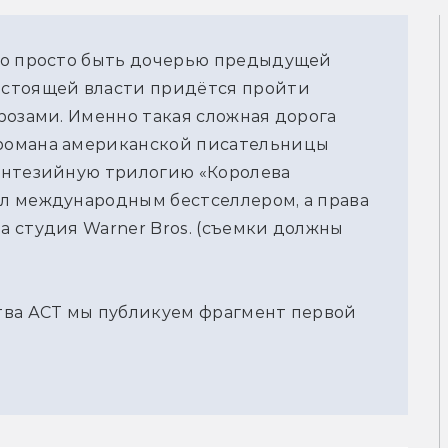
ло просто быть дочерью предыдущей
астоящей власти придётся пройти
розами. Именно такая сложная дорога
романа американской писательницы
энтезийную трилогию «Королева
л международным бестселлером, а права
 студия Warner Bros. (съемки должны
тва АСТ мы публикуем фрагмент первой