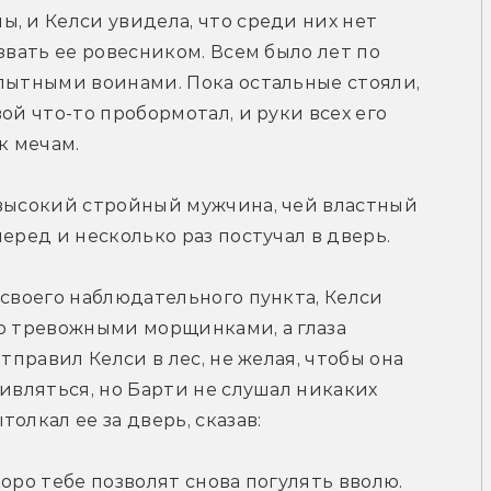
, и Келси увидела, что среди них нет 
звать ее ровесником. Всем было лет по 
пытными воинами. Пока остальные стояли, 
ой что-то пробормотал, и руки всех его 
к мечам.
 высокий стройный мужчина, чей властный 
еред и несколько раз постучал в дверь.
своего наблюдательного пункта, Келси 
о тревожными морщинками, а глаза 
тправил Келси в лес, не желая, чтобы она 
ивляться, но Барти не слушал никаких 
олкал ее за дверь, сказав:
оро тебе позволят снова погулять вволю.