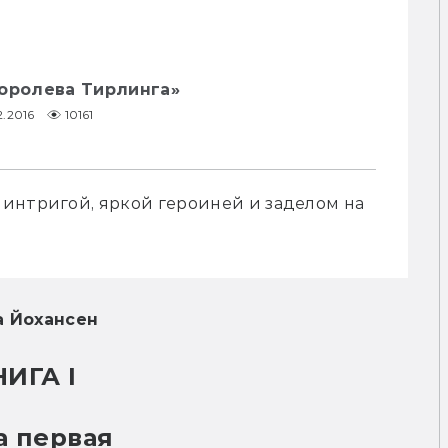
Королева Тирлинга»
12.2016
10161
интригой, яркой героиней и заделом на 
а Йохансен
НИГА I
а первая