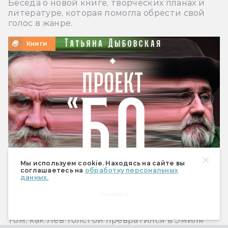
Беседа о новой книге, творческих планах и
литературе, которая помогла обрести свой
голос в жанре.
Книги
Мы используем cookie. Находясь на сайте вы
соглашаетесь на
обработку персональных
данных.
Читаем книгу: Татьяна Дыбовская —
Принять
«Проект “Борода”»
Отрывок, в котором главная героиня узнаёт о
том, как Лев Толстой превратился в Эмиля