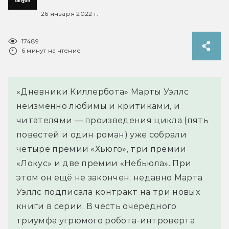
26 января 2022 г.
17489
6 минут на чтение
«Дневники Киллербота» Марты Уэллс
неизменно любимы и критиками, и
читателями — произведения цикла (пять
повестей и один роман) уже собрали
четыре премии «Хьюго», три премии
«Локус» и две премии «Небьюла». При
этом он ещё не закончен, недавно Марта
Уэллс подписала контракт на три новых
книги в серии. В честь очередного
триумфа угрюмого робота-интроверта