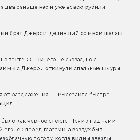
 два раньше нас и уже вовсю рубили 
ый брат Джерри, деливший со мной шалаш. 
локте. Он ничего не сказал, но с 
ак мы с Джерри откинули спальные шкуры, 
я от раздражения. — Вылезайте быстро-
ащил!
было как черное стекло. Прямо над нами 
 огонек перед глазами, а воздух был 
езоблачную погоду, когда видны звезды. 