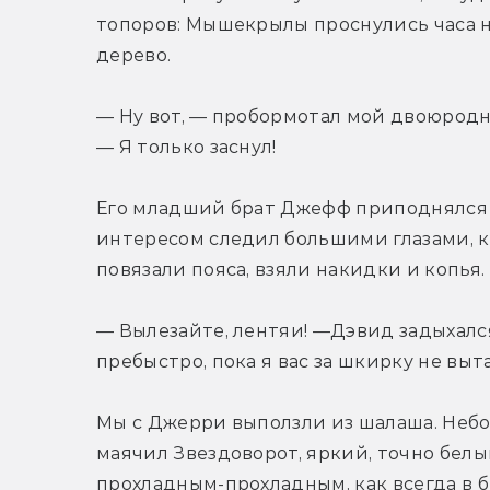
топоров: Мышекрылы проснулись часа на
дерево.
— Ну вот, — пробормотал мой двоюродн
— Я только заснул!
Его младший брат Джефф приподнялся на 
интересом следил большими глазами, к
повязали пояса, взяли накидки и копья.
— Вылезайте, лентяи! —Дэвид задыхалс
пребыстро, пока я вас за шкирку не выт
Мы с Джерри выползли из шалаша. Небо 
маячил Звездоворот, яркий, точно белый
прохладным-прохладным, как всегда в б