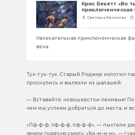
Крис Бекетт «Во т
приключенческая
Светлана Евсюкова
Увлекательная приключенческая фан
века.
Тук-тук-тук. Старый Роджер колотил па
проснулись и вылезли из шалашей.
— Вставайте, новошерстки ленивые! Пош
чем мы успеем добраться до места, и вс
«Пф-ф-ф, пф-ф-ф, пф-ф-ф», — пыхтели дер
земли горячую смолу. «Хм-м-м-м», — гуд