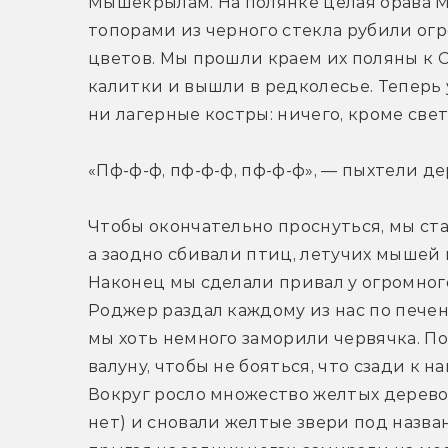
Мышекрылам. На полянке целая орава М
топорами из черного стекла рубили огр
цветов. Мы прошли краем их поляны к 
калитки и вышли в редколесье. Теперь 
ни лагерные костры: ничего, кроме све
«Пф-ф-ф, пф-ф-ф, пф-ф-ф», — пыхтели дер
Чтобы окончательно проснуться, мы ста
а заодно сбивали птиц, летучих мышей 
Наконец мы сделали привал у огромного
Роджер раздал каждому из нас по печен
мы хоть немного заморили червячка. По
валуну, чтобы не бояться, что сзади к 
Вокруг росло множество желтых деревосв
нет) и сновали желтые звери под назван