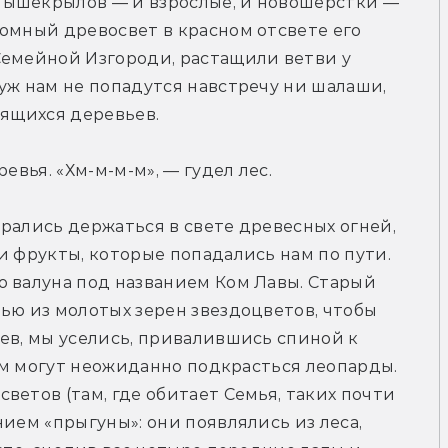
ышекрылов — и взрослые, и новошерстки — 
омный древосвет в красном отсвете его 
Семейной Изгороди, растащили ветви у 
уж нам не попадутся навстречу ни шалаши, 
тящихся деревьев.
евья. «Хм-м-м-м», — гудел лес.
рались держаться в свете древесных огней, 
и фрукты, которые попадались нам по пути. 
 валуна под названием Ком Лавы. Старый 
ью из молотых зерен звездоцветов, чтобы 
ев, мы уселись, привалившись спиной к 
нам могут неожиданно подкрасться леопарды. 
етов (там, где обитает Семья, таких почти 
ием «прыгуны»: они появлялись из леса, 