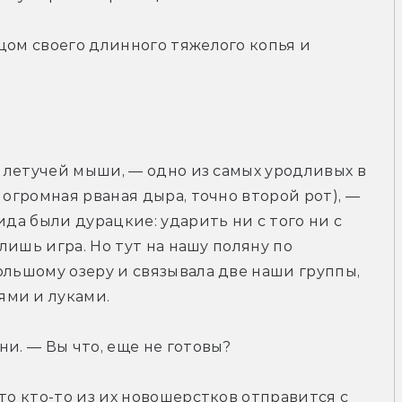
цом своего длинного тяжелого копья и 
у летучей мыши, — одно из самых уродливых в 
 огромная рваная дыра, точно второй рот), — 
ида были дурацкие: ударить ни с того ни с 
 лишь игра. Но тут на нашу поляну по 
ольшому озеру и связывала две наши группы, 
ями и луками.
ни. — Вы что, еще не готовы?
то кто-то из их новошерстков отправится с 