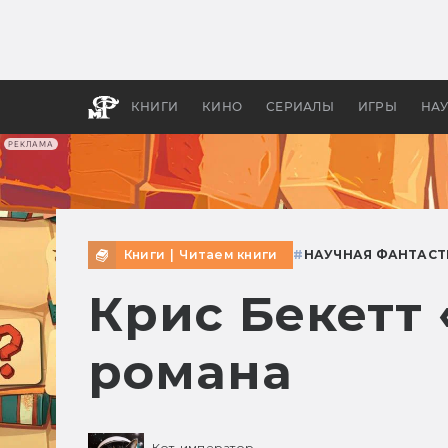
Какие
авгус
апока
детск
КНИГИ
КИНО
СЕРИАЛЫ
ИГРЫ
НА
РЕКЛАМА
Книги
|
Читаем книги
#
НАУЧНАЯ ФАНТАСТ
Крис Бекетт 
романа
Кот-император