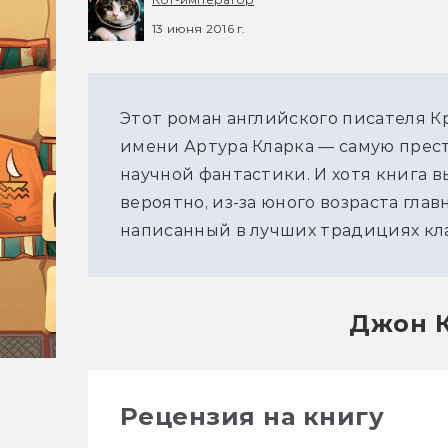
13 июня 2016 г.
Этот роман английского писателя К
имени Артура Кларка — самую прес
научной фантастики. И хотя книга в
вероятно, из-за юного возраста глав
написанный в лучших традициях кл
Джон К
Рецензия на книгу