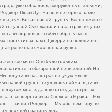
тряда уже собрались, вооруженные копьями, 
 Роджер, Люси Лу… На поляне горько пахло 
ился дым. Вожак нашей группы, Белла, вместе 
й тетушкой Сью, жарили на завтрак летучих 
 встали пораньше, чтобы собрать нас в 
Сью, протягивая нам с Джерри по половинке 
одна крошечная сморщенная ручка.
и жесткое мясо. Оно было горьким-
одсластила его обжаренной пеньковицей. Но 
 Мы получили на завтрак летучую мышь, 
мьи нашей группе не удалось поймать дичи 
в другом месте, далеко отсюда, в отрогах 
пускаются шерстяки из Снежного Мрака.— Мы 
пе, — заявил Роджер. — Мы обогнем гору по 
ю у верхней границы леса.