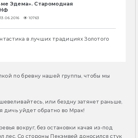
ьме Эдема». Старомодная
 НФ
13.06.2016
10763
тастика в лучших традициях Золотого 
лкой по бревну нашей группы, чтобы мы 
евеливайтесь, или бездну затянет раньше, 
я дичь уйдет обратно во Мрак!
евья вокруг, без остановки качая из-под 
ел лес. Со стороны Пекэмвей доносился стук 