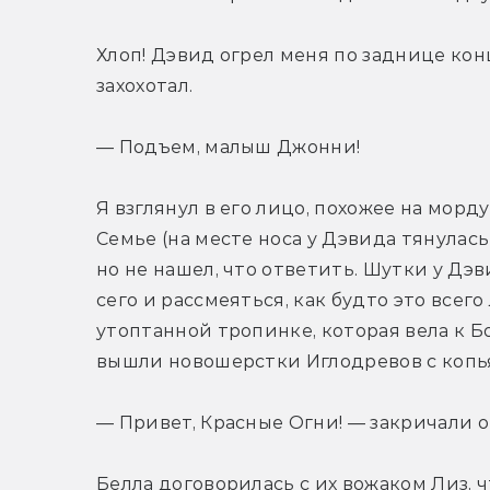
Хлоп! Дэвид огрел меня по заднице кон
захохотал.
— Подъем, малыш Джонни!
Я взглянул в его лицо, похожее на морд
Семье (на месте носа у Дэвида тянулась
но не нашел, что ответить. Шутки у Дэв
сего и рассмеяться, как будто это всего
утоптанной тропинке, которая вела к Б
вышли новошерстки Иглодревов с копь
— Привет, Красные Огни! — закричали о
Белла договорилась с их вожаком Лиз, ч