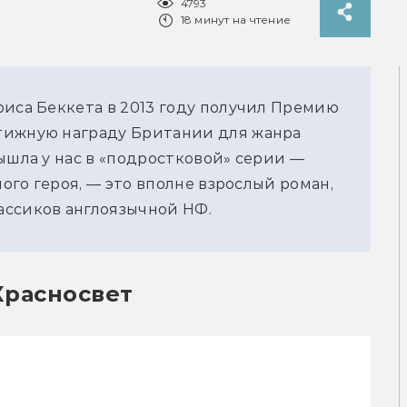
4793
18 минут на чтение
риса Беккета в 2013 году получил Премию
тижную награду Британии для жанра
ышла у нас в «подростковой» серии —
ного героя, — это вполне взрослый роман,
ассиков англоязычной НФ.
расносвет