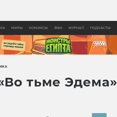
 фильмы смотреть в
Как создавались «Страшил
те 2026? В мире —
фильм, без которого не б
липсис, в России —
бы «Властелина колец»
ие комедии
УКА
МИРЫ
КОМИКСЫ
ФАН
ЖУРНАЛ
ПОДКАСТЫ
ИКА
«Во тьме Эдема»