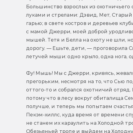
Большинство взрослых из охотничьего о
луками и стрелами: Дэвид, Мет, Старый
гарью; в свете костров и деревьев клуб
с мамой Джерри, моей доброй уродливо
мышей. Тетя и Белла на охоту не шли, но
дорогу. — Ешьте, дети, — проговорила 
летучей мыши: одно крыло, одна нога, 
Фу! Мышь! Мы с Джерри, кривясь, жевал
прегорьким, несмотря на то, что Сью п
оттого-то и собрался охотничий отряд.
потому что в лесу вокруг обиталища Се
получше, и теперь мы попытаем счастья 
Пекэм-хиллс, куда время от времени с
не станем их караулить на Холодной тро
Обезьяньей тропе и выйдем на Холодну