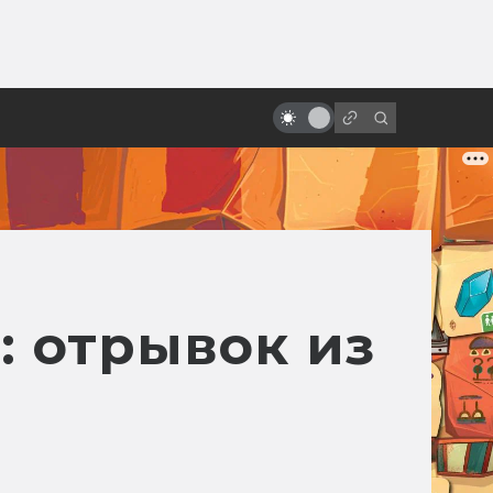
ы»:
ыло
20 лет Риддику! Как создавалась
«Чёрная дыра»
: отрывок из