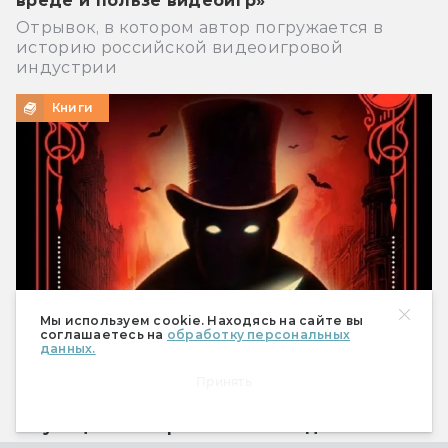
вреде и пользе видеоигр»
Отрывок, в котором автор погружается в
историю российской видеоигровой
индустрии
Книги
Мы используем cookie. Находясь на сайте вы
соглашаетесь на
обработку персональных
данных.
Принять
Горан Скробонья, Иван Нешич
«Флорентийский дублет. Кьяроскуро»: серб
на улицах викторианского Лондона