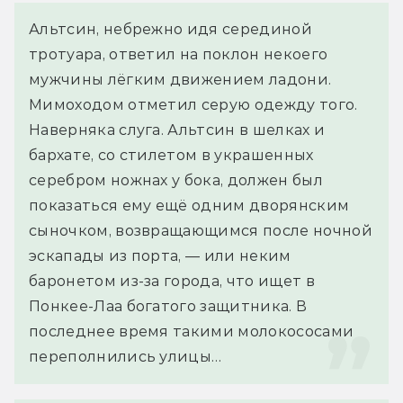
Альтсин, небрежно идя серединой 
тротуара, ответил на поклон некоего 
мужчины лёгким движением ладони. 
Мимоходом отметил серую одежду того. 
Наверняка слуга. Альтсин в шелках и 
бархате, со стилетом в украшенных 
серебром ножнах у бока, должен был 
показаться ему ещё одним дворянским 
сыночком, возвращающимся после ночной 
эскапады из порта, — или неким 
баронетом из-за города, что ищет в 
Понкее-Лаа богатого защитника. В 
последнее время такими молокососами 
переполнились улицы…