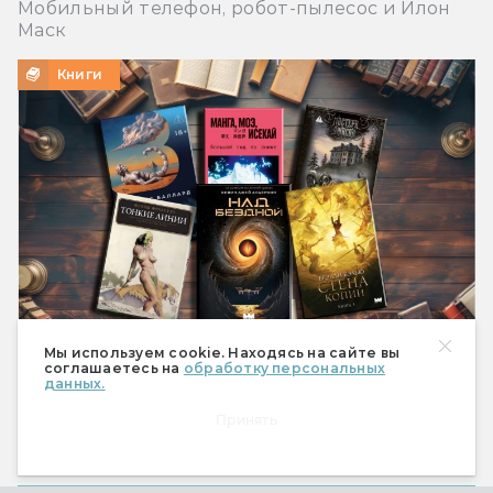
Мобильный телефон, робот-пылесос и Илон
Маск
Книги
Мы используем cookie. Находясь на сайте вы
соглашаетесь на
обработку персональных
Что почитать из фантастики? Книжные
данных.
новинки июля 2026-го
Принять
Фантастические книги июля: от двух Вулфов
до Лавкрафта в космосе