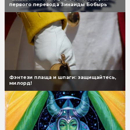
первого перевода Зинаиды Бобырь
Фэнтези плаща и шпаги: защищайтесь,
милорд!