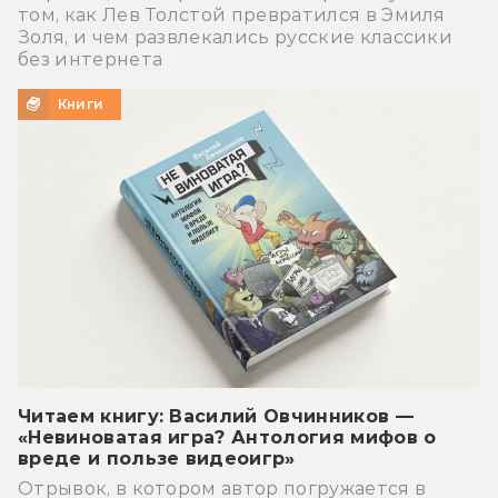
том, как Лев Толстой превратился в Эмиля
Золя, и чем развлекались русские классики
без интернета
Книги
Читаем книгу: Василий Овчинников —
«Невиноватая игра? Антология мифов о
вреде и пользе видеоигр»
Отрывок, в котором автор погружается в