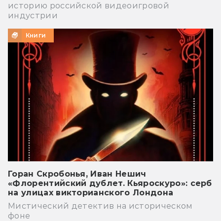
историю российской видеоигровой
индустрии
Книги
Горан Скробонья, Иван Нешич
«Флорентийский дублет. Кьяроскуро»: серб
на улицах викторианского Лондона
Мистический детектив на историческом
фоне