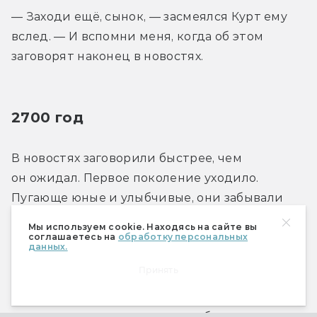
— Заходи ещё, сынок, — засмеялся Курт ему 
вслед. — И вспомни меня, когда об этом 
заговорят наконец в новостях.
2700 год
В новостях заговорили быстрее, чем 
он ожидал. Первое поколение уходило. 
Пугающе юные и улыбчивые, они забывали 
слова, названия, даты… Ряд центров 
Мы используем cookie. Находясь на сайте вы
обновления переоборудовали во временные 
соглашаетесь на
обработку персональных
данных.
приюты.
Принять
По-ви, навещавший отца в одном из них, 
вдруг разрыдался прямо на работе.