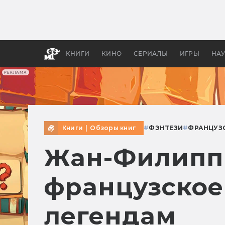
Какие
авгус
апока
детск
КНИГИ
КИНО
СЕРИАЛЫ
ИГРЫ
НА
РЕКЛАМА
Книги
|
Обзоры книг
#
ФЭНТЕЗИ
#
ФРАНЦУЗ
Жан-Филипп
французское
легендам