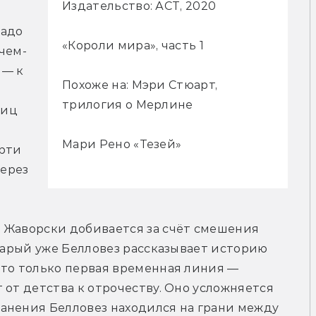
Издательство: АСТ, 2020
адо 
«Короли мира», часть 1
чем-
— к 
Похоже на: Мэри Стюарт,
трилогия о Мерлине
иц 
Мари Рено «Тезей»
рти 
ерез 
 Жаворски добивается за счёт смешения 
старый уже Белловез рассказывает историю 
то только первая временная линия — 
от детства к отрочеству. Оно усложняется 
анения Белловез находился на грани между 