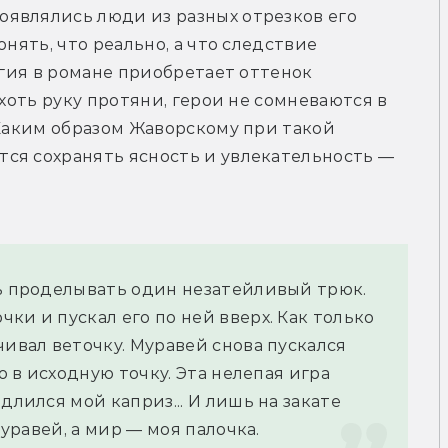
являлись люди из разных отрезков его 
нять, что реально, а что следствие 
агия в романе приобретает оттенок 
хоть руку протяни, герои не сомневаются в 
 Каким образом Жаворскому при такой 
ся сохранять ясность и увлекательность — 
сь проделывать один незатейливый трюк. 
и и пускал его по ней вверх. Как только 
ивал веточку. Муравей снова пускался 
о в исходную точку. Эта нелепая игра 
длился мой каприз... И лишь на закате 
муравей, а мир — моя палочка.