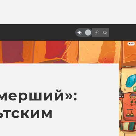
ы»:
Лучшие фильмы 2025 года:
ыло
фантастика, ужасы и атмосфера
эпохи
мерший»:
ьтским