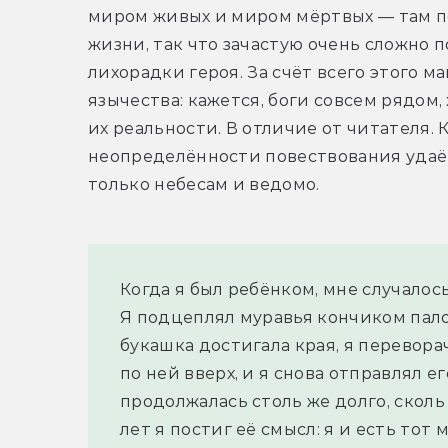
миром живых и миром мёртвых — там по
жизни, так что зачастую очень сложно по
лихорадки героя. За счёт всего этого м
язычества: кажется, боги совсем рядом, 
их реальности. В отличие от читателя.
неопределённости повествования удаёт
только небесам и ведомо.
Когда я был ребёнком, мне случало
Я подцеплял муравья кончиком палочк
букашка достигала края, я переворач
по ней вверх, и я снова отправлял ег
продолжалась столь же долго, сколь 
лет я постиг её смысл: я и есть тот 