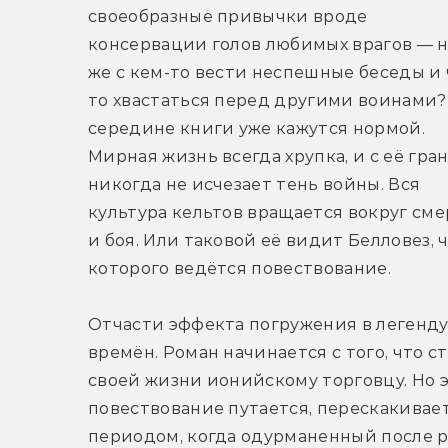
своеобразные привычки вроде 
консервации голов любимых врагов — н
же с кем-то вести неспешные беседы и 
то хвастаться перед другими воинами? 
середине книги уже кажутся нормой. 
Мирная жизнь всегда хрупка, и с её гран
никогда не исчезает тень войны. Вся 
культура кельтов вращается вокруг сме
и боя. Или таковой её видит Белловез, ч
которого ведётся повествование.
Отчасти эффекта погружения в легенду
времён. Роман начинается с того, что 
своей жизни ионийскому торговцу. Но э
повествование путается, перескакивает 
периодом, когда одурманенный после р