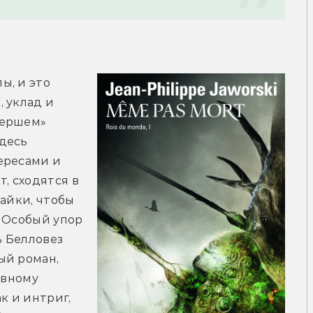
, и это 
 уклад и 
ершем» 
десь 
ресами и 
, сходятся в 
айки, чтобы 
 Особый упор 
 Белловез 
й роман, 
вному 
к и интриг, 