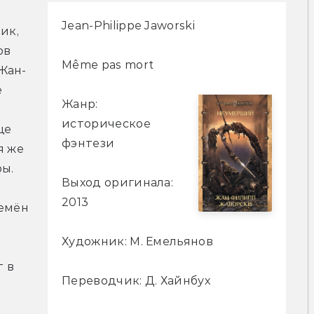
Jean-Philippe Jaworski
к, 
в 
Même pas mort
Жан-
 
Жанр:
историческое
е 
фэнтези
 же 
ы. 
Выход оригинала:
2013
емён 
Художник: М. Емельянов
 в 
Переводчик: Д. Хайнбух