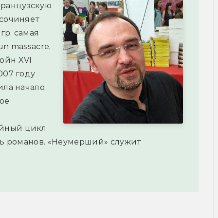
французскую
 сочиняет
гр, самая
un massacre,
ойн XVI
007 году
ила начало
ое
ийный цикл
ять романов. «Неумерший» служит