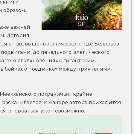
 книги 
 образом.
аже важней, 
м. История 
ся от возвышенно-эпического, где Белловез 
одвигами, до печального, элегического 
казах о столкновениях с гигантским 
 в байках о поединках между приятелями-
Меекханского пограничья» крайне 
раскачивается, к манере автора приходится 
ься, оторваться уже невозможно.