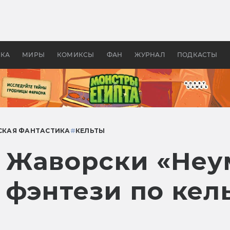
 фильмы смотреть в
Как создавались «Страшил
те 2026? В мире —
фильм, без которого не б
липсис, в России —
бы «Властелина колец»
ие комедии
УКА
МИРЫ
КОМИКСЫ
ФАН
ЖУРНАЛ
ПОДКАСТЫ
СКАЯ ФАНТАСТИКА
#
КЕЛЬТЫ
 Жаворски «Неу
 фэнтези по кел