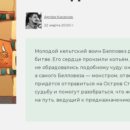
Артём Киселик
22 марта 2020 г.
Молодой кельтский воин Белловез д
битве. Его сердце пронзили копьём,
не обрадовались подобному чуду: о
а самого Белловеза — монстром, о
придётся отправиться на Остров Ст
судьбу и помогут разобраться, что 
на путь, ведущий к предназначению