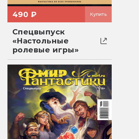
490 ₽
Купить
Спецвыпуск
«Настольные
ролевые игры»