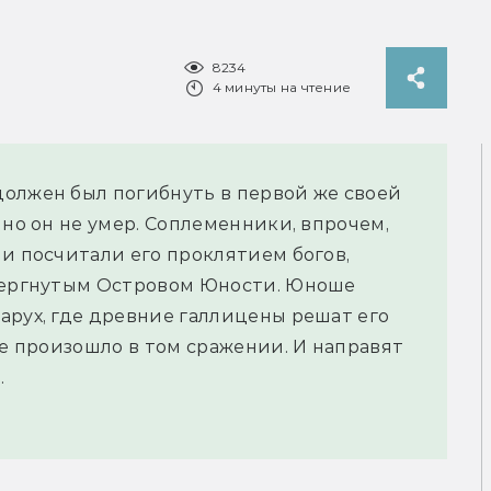
8234
4 минуты на чтение
олжен был погибнуть в первой же своей
 но он не умер. Соплеменники, впрочем,
ни посчитали его проклятием богов,
твергнутым Островом Юности. Юноше
арух, где древние галлицены решат его
же произошло в том сражении. И направят
.