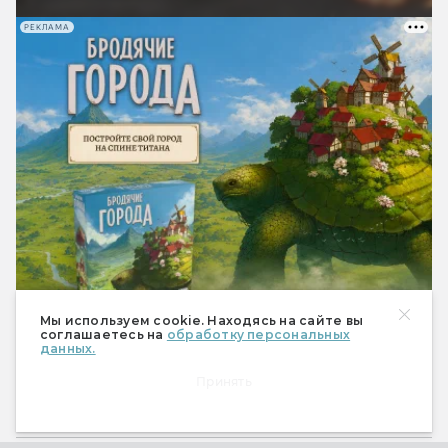
РЕКЛАМА
Мы используем cookie. Находясь на сайте вы
соглашаетесь на
обработку персональных
данных.
Мир фантастики № 273
Принять
(август 2026)