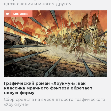
вдохновения и многом другом.
Комиксы
Графический роман «Хоукмун»: как
классика мрачного фэнтези обретает
новую форму
Сбор средств на выход второго графического
«Хоукмуна».