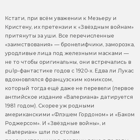
Кстати, при всём уважении к Мезьеру и 
Кристену, их претензии к «Звёздным войнам» 
притянуты за уши. Все перечисленные 
«заимствования» — бронелифчики, заморозка, 
уродливые лица под железными масками — 
не то чтобы оригинальны, они встречались в 
pulp-фантастике годов с 1920-х. Едва ли Лукас 
вдохновлялся французским комиксом, 
который тогда ещё даже не перевели (первое 
английское издание «Валериана» датируется 
1981 годом). Скорее уж родными 
американскими «Флэшем Гордоном» и «Баком 
Роджерсом». И «Звёздные войны», и 
«Валериан» шли по стопам 