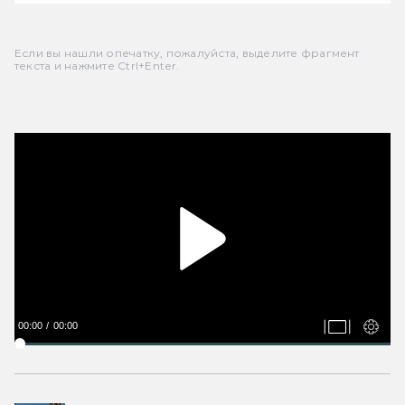
Если вы нашли опечатку, пожалуйста, выделите фрагмент
текста и нажмите Ctrl+Enter.
00:00
00:00