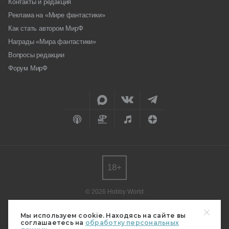
Контакты и редакция
Реклама на «Мире фантастики»
Как стать автором МирФ
Награды «Мира фантастики»
Вопросы редакции
Форум МирФ
18+
© 2026 Hobby World
Любое использование материалов допускается только с согласия
редакции.
Мы используем cookie. Находясь на сайте вы
соглашаетесь на
обработку персональных
Мнение авторов может не совпадать с мнением редакции.