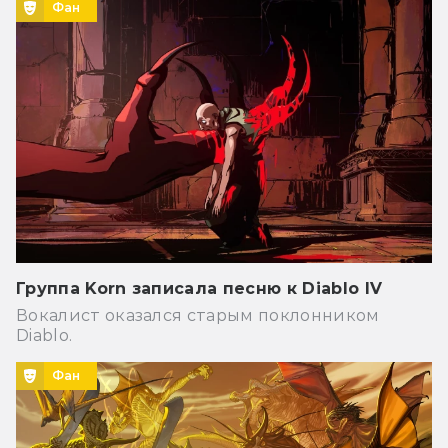
Фан
Группа Korn записала песню к Diablo IV
Вокалист оказался старым поклонником
Diablo.
Фан