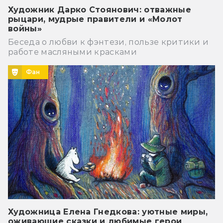
Художник Дарко Стоянович: отважные
рыцари, мудрые правители и «Молот
войны»
Беседа о любви к фэнтези, пользе критики и
работе масляными красками
Фан
Художница Елена Гнедкова: уютные миры,
оживающие сказки и любимые герои