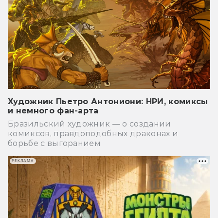
Художник Пьетро Антониони: НРИ, комиксы
и немного фан-арта
Бразильский художник — о создании
комиксов, правдоподобных драконах и
борьбе с выгоранием
РЕКЛАМА