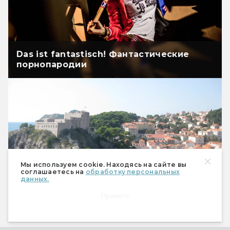
Das ist fantastisch! Фантастические
порнопародии
Мы используем cookie. Находясь на сайте вы
соглашаетесь на
обработку персональных
данных.
Провести отпуск в местах, где снимали
Принять
«Игру престолов»