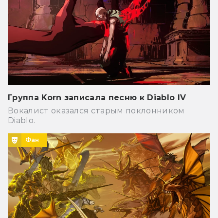
Группа Korn записала песню к Diablo IV
Вокалист оказался старым поклонником
Diablo.
Фан