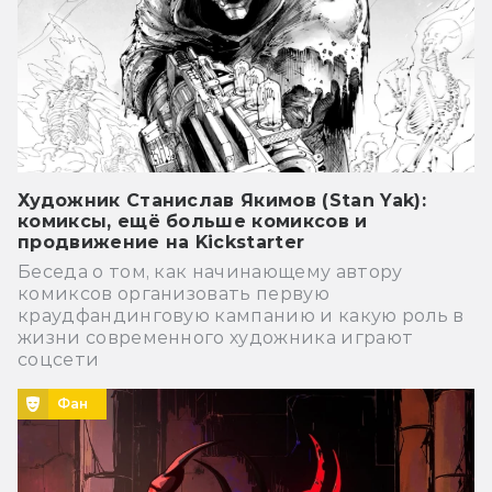
Художник Станислав Якимов (Stan Yak):
комиксы, ещё больше комиксов и
продвижение на Kickstarter
Беседа о том, как начинающему автору
комиксов организовать первую
краудфандинговую кампанию и какую роль в
жизни современного художника играют
соцсети
Фан