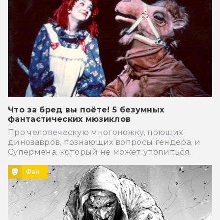
Что за бред вы поёте! 5 безумных
фантастических мюзиклов
Про человеческую многоножку, поющих
динозавров, познающих вопросы гендера, и
Супермена, который не может утопиться.
Фан