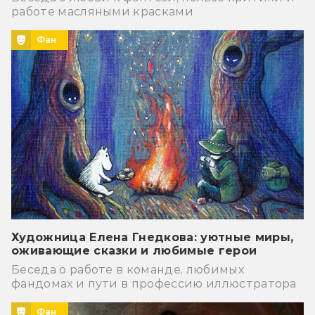
работе масляными красками
Фан
Художница Елена Гнедкова: уютные миры,
оживающие сказки и любимые герои
Беседа о работе в команде, любимых
фандомах и пути в профессию иллюстратора
Фан