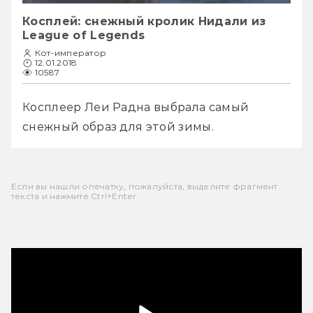
Косплей: снежный кролик Нидали из
League of Legends
Кот-император
12.01.2018
10587
Косплеер Леи Радна выбрала самый 
снежный образ для этой зимы. 
Если вы нашли опечатку, пожалуйста, выделите фрагмент
текста и нажмите Ctrl+Enter.