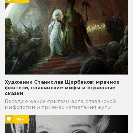
Художник Станислав Щербаков: мрачное
фэнтези, славянские мифы и страшные
сказки
Беседа о жанре фэнтези-арта, славянской
мифологии и приёмах нагнетания жути
Фан