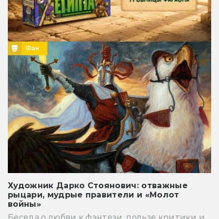
Фан
Художник Дарко Стоянович: отважные
рыцари, мудрые правители и «Молот
войны»
Беседа о любви к фэнтези, пользе критики и