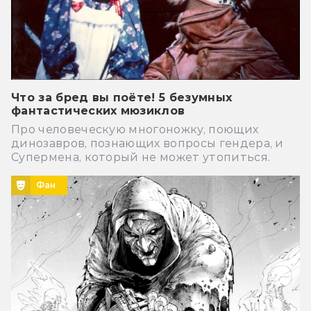
Что за бред вы поёте! 5 безумных
фантастических мюзиклов
Про человеческую многоножку, поющих
динозавров, познающих вопросы гендера, и
Супермена, который не может утопиться.
Фан