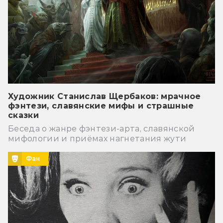
Художник Станислав Щербаков: мрачное
фэнтези, славянские мифы и страшные
сказки
Беседа о жанре фэнтези-арта, славянской
мифологии и приёмах нагнетания жути
Фан