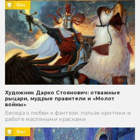
Фан
Художник Дарко Стоянович: отважные
рыцари, мудрые правители и «Молот
войны»
Беседа о любви к фэнтези, пользе критики и
работе масляными красками
Фан