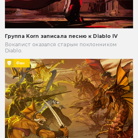
Группа Korn записала песню к Diablo IV
Вокалист оказался старым поклонником
Diablo.
Фан