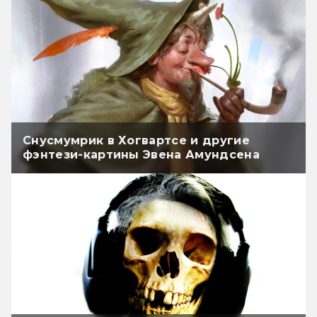
Снусмумрик в Хогвартсе и другие
фэнтези-картины Эвена Амундсена