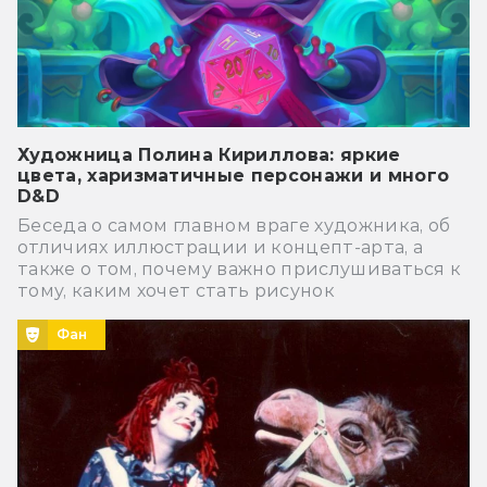
Художница Полина Кириллова: яркие
цвета, харизматичные персонажи и много
D&D
Беседа о самом главном враге художника, об
отличиях иллюстрации и концепт-арта, а
также о том, почему важно прислушиваться к
тому, каким хочет стать рисунок
Фан