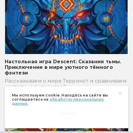
Настольная игра Descent: Сказания тьмы.
Приключение в мире уютного тёмного
фэнтези
Рассказываем о мире Терринот и сравниваем
настолку с видеоигрой
Мы используем cookie. Находясь на сайте вы
Игры
соглашаетесь на
обработку персональных
данных.
Принять