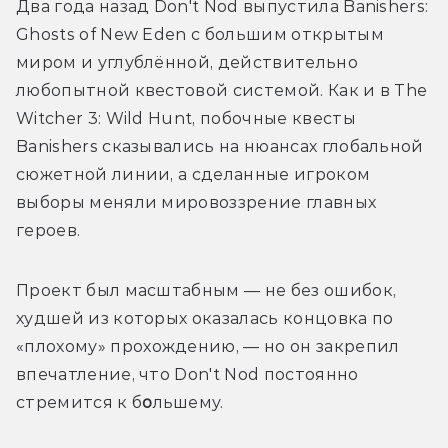
Два года назад Don't Nod выпустила Banishers: 
Ghosts of New Eden с большим открытым 
миром и углублённой, действительно 
любопытной квестовой системой. Как и в The 
Witcher 3: Wild Hunt, побочные квесты 
Banishers сказывались на нюансах глобальной 
сюжетной линии, а сделанные игроком 
выборы меняли мировоззрение главных 
героев. 
Проект был масштабным 
—
 не без ошибок, 
худшей из которых оказалась концовка по 
«
плохому
»
 прохождению, 
—
 но он закрепил 
впечатление, что Don't Nod постоянно 
стремится к б
о
льшему. 