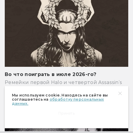
Во что поиграть в июле 2026-го?
Ремейки первой Halo и четвертой Assassin’s
Creed Black Flag, фэнтезийный экстракшн-
экшен, постапокалиптический трюковой
Мы используем cookie. Находясь на сайте вы
соглашаетесь на
обработку персональных
платформер, соулслайк про динозавра,
данных.
продолжение The Life and Suffering of Sir
Brante и многое-многое другое.
Принять
Игры