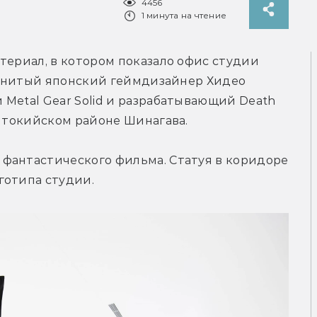
4456
1 минута на чтение
териал, в котором показало офис студии 
аменитый японский геймдизайнер Хидео 
Metal Gear Solid и разрабатывающий Death 
в токийском районе Шинагава.
фантастического фильма. Статуя в коридоре 
готипа студии.