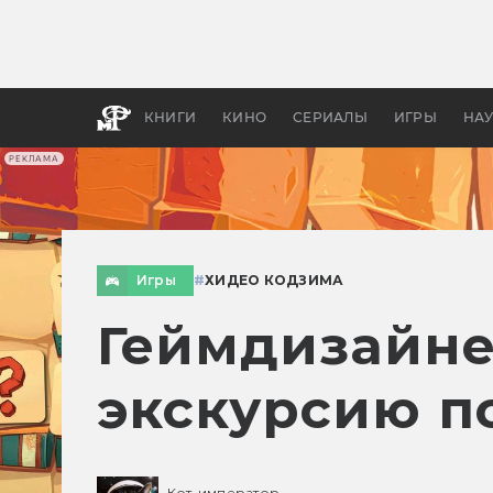
Какие
авгус
апока
детск
КНИГИ
КИНО
СЕРИАЛЫ
ИГРЫ
НА
РЕКЛАМА
Игры
#
ХИДЕО КОДЗИМА
Геймдизайне
экскурсию п
Кот-император