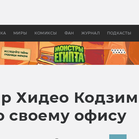
 фильмы смотреть в
Как создавались «Страшил
те 2026? В мире —
фильм, без которого не б
липсис, в России —
бы «Властелина колец»
ие комедии
УКА
МИРЫ
КОМИКСЫ
ФАН
ЖУРНАЛ
ПОДКАСТЫ
р Хидео Кодзим
о своему офису