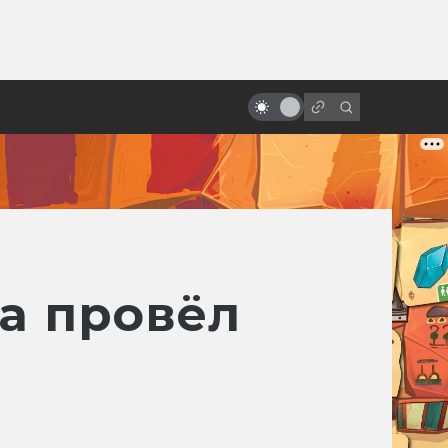
ы»:
ыло
Лучшие исекаи в кино и
сериалах Азии
а провёл