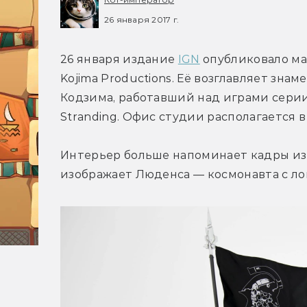
26 января 2017 г.
26 января издание 
IGN
 опубликовало ма
Kojima Productions. Её возглавляет зн
Кодзима, работавший над играми серии 
Stranding. Офис студии располагается 
Интерьер больше напоминает кадры из 
изображает Люденса — космонавта с ло