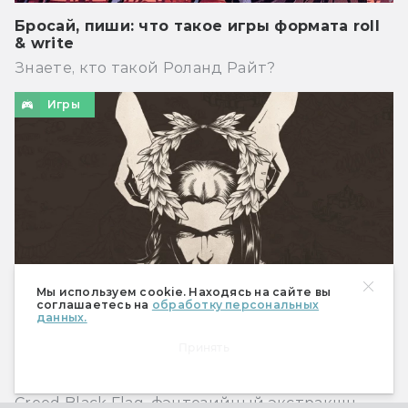
Бросай, пиши: что такое игры формата roll
& write
Знаете, кто такой Роланд Райт?
Игры
Мы используем cookie. Находясь на сайте вы
соглашаетесь на
обработку персональных
данных.
Принять
Во что поиграть в июле 2026-го?
Ремейки первой Halo и четвертой Assassin’s
Creed Black Flag, фэнтезийный экстракшн-