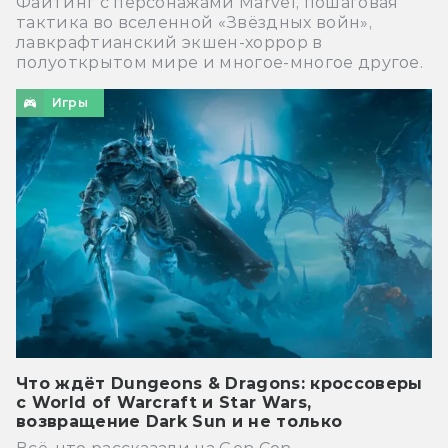
Файтинг с персонажами Marvel, пошаговая
тактика во вселенной «Звёздных войн»,
лавкрафтианский экшен-хоррор в
полуоткрытом мире и многое-многое другое.
Игры
Что ждёт Dungeons & Dragons: кроссоверы
с World of Warcraft и Star Wars,
возвращение Dark Sun и не только