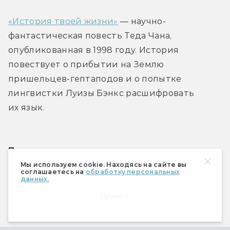
«История твоей жизни»
 — научно-
фантастическая повесть Теда Чана, 
опубликованная в 1998 году. История 
повествует о прибытии на Землю 
пришельцев-гептаподов и о попытке 
лингвистки Луизы Бэнкс расшифровать 
их язык. 
Почему казалось, что невозможно 
экранизировать:
Мы используем cookie. Находясь на сайте вы
соглашаетесь на
обработку персональных
данных.
Акцент в повести сделан на лингвистических 
Принять
концепциях. Много внимания уделяется 
работе с вымышленным языком, а подобное 