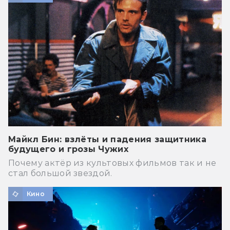
Майкл Бин: взлёты и падения защитника
будущего и грозы Чужих
Почему актёр из культовых фильмов так и не
стал большой звездой.
Кино