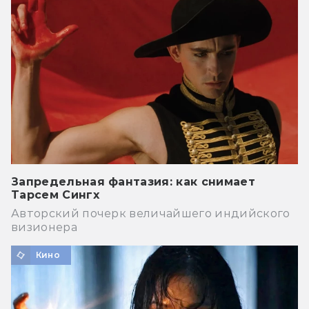
Запредельная фантазия: как снимает
Тарсем Сингх
Авторский почерк величайшего индийского
визионера
Кино