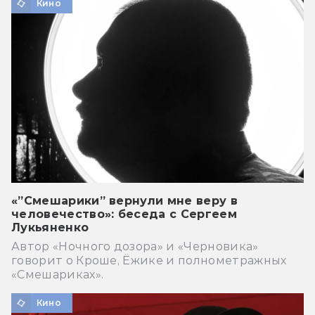
Кино
«”Смешарики” вернули мне веру в
человечество»: беседа с Сергеем
Лукьяненко
Автор «Ночного дозора» и «Черновика»
говорит о Кроше, Ёжике и полнометражных
«Смешариках».
Кино