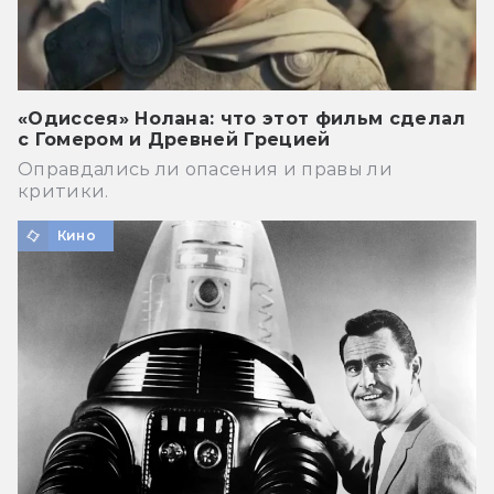
«Одиссея» Нолана: что этот фильм сделал
с Гомером и Древней Грецией
Оправдались ли опасения и правы ли
критики.
Кино