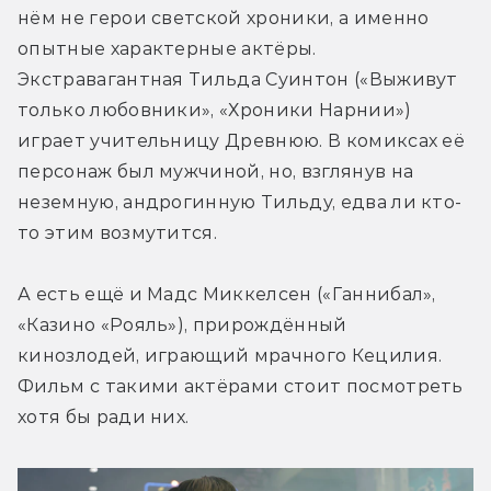
нём не герои светской хроники, а именно 
опытные характерные актёры. 
Экстравагантная Тильда Суинтон («Выживут 
только любовники», «Хроники Нарнии») 
играет учительницу Древнюю. В комиксах её 
персонаж был мужчиной, но, взглянув на 
неземную, андрогинную Тильду, едва ли кто-
то этим возмутится.
А есть ещё и Мадс Миккелсен («Ганнибал», 
«Казино «Рояль»), прирождённый 
кинозлодей, играющий мрачного Кецилия. 
Фильм с такими актёрами стоит посмотреть 
хотя бы ради них.