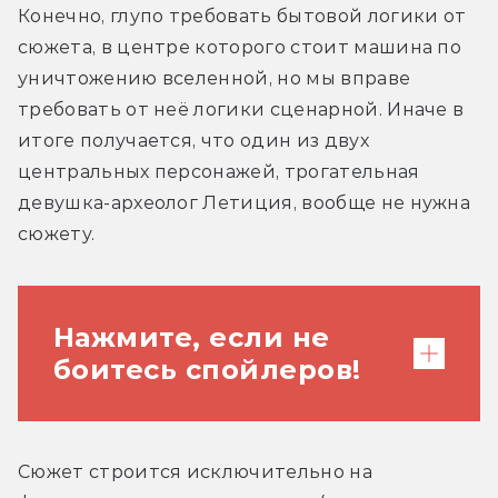
Конечно, глупо требовать бытовой логики от 
сюжета, в центре которого стоит машина по 
уничтожению вселенной, но мы вправе 
требовать от неё логики сценарной. Иначе в 
итоге получается, что один из двух 
центральных персонажей, трогательная 
девушка-археолог Летиция, вообще не нужна 
сюжету.
Нажмите, если не
боитесь спойлеров!
Языку для расшифровки дневника её
Сюжет строится исключительно на 
обучает сам нацистский дедушка, то