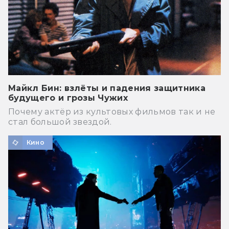
Майкл Бин: взлёты и падения защитника
будущего и грозы Чужих
Почему актёр из культовых фильмов так и не
стал большой звездой.
Кино