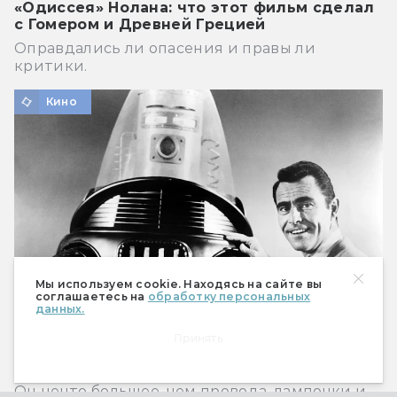
«Одиссея» Нолана: что этот фильм сделал
с Гомером и Древней Грецией
Оправдались ли опасения и правы ли
критики.
Кино
Мы используем cookie. Находясь на сайте вы
соглашаетесь на
обработку персональных
данных.
Принять
Робби: биография самого трудолюбивого
робота в Голливуде
Он нечто большее, чем провода, лампочки и