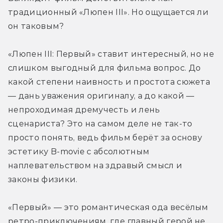
традиционный «Люпен III». Но ощущается ли 
он таковым?
«Люпен III: Первый» ставит интересный, но не 
слишком выгодный для фильма вопрос. До 
какой степени наивность и простота сюжета 
— дань уважения оригиналу, а до какой — 
непроходимая дремучесть и лень 
сценариста? Это на самом деле не так-то 
просто понять, ведь фильм берёт за основу 
эстетику B-movie с абсолютным 
наплевательством на здравый смысл и 
законы физики.
«Первый» — это романтическая ода весёлым 
ретро-приключениям, где главный герой не 