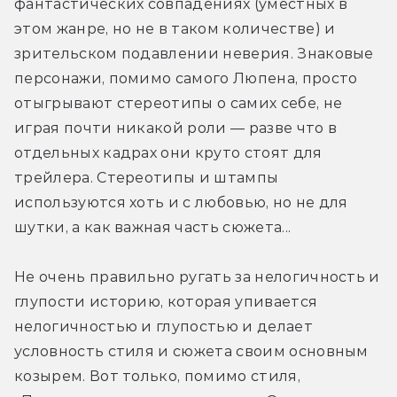
фантастических совпадениях (уместных в 
есть её талант не уникален. Управлять
этом жанре, но не в таком количестве) и 
кораблём в финале умеет не только
зрительском подавлении неверия. Знаковые 
она, но и главный злодей, так почему
персонажи, помимо самого Люпена, просто 
он просто не пустит сопернице пулю в
отыгрывают стереотипы о самих себе, не 
голову? Двигаться по коридору
играя почти никакой роли — разве что в 
ловушек Люпен с компанией может и
отдельных кадрах они круто стоят для 
без неё. Зачем она нужна? Быть «девой
трейлера. Стереотипы и штампы 
в беде» и пассивным любовным
используются хоть и с любовью, но не для 
интересом главного героя, при живой-
шутки, а как важная часть сюжета...
то Фудзико Минэ?
Не очень правильно ругать за нелогичность и 
глупости историю, которая упивается 
нелогичностью и глупостью и делает 
условность стиля и сюжета своим основным 
козырем. Вот только, помимо стиля, 