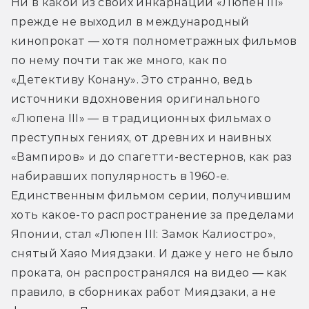
Ни в какой из своих инкарнаций «Люпен III» 
прежде не выходил в международный 
кинопрокат — хотя полнометражных фильмов 
по нему почти так же много, как по 
«Детективу Конану». Это странно, ведь 
источники вдохновения оригинального 
«Люпена III» — в традиционных фильмах о 
преступных гениях, от древних и наивных 
«Вампиров» и до спагетти-вестернов, как раз 
набиравших популярность в 1960-е. 
Единственным фильмом серии, получившим 
хоть какое-то распространение за пределами 
Японии, стал «Люпен III: Замок Калиостро», 
снятый Хаяо Миядзаки. И даже у него не было 
проката, он распространялся на видео — как 
правило, в сборниках работ Миядзаки, а не 