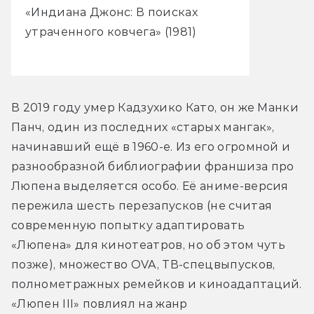
«Индиана Джонс: В поисках
утраченного ковчега» (1981)
В 2019 году умер Кадзухико Като, он же Манки 
Панч, один из последних «старых мангак», 
начинавший ещё в 1960-е. Из его огромной и 
разнообразной библиографии франшиза про 
Люпена выделяется особо. Её аниме-версия 
пережила шесть перезапусков (не считая 
современную попытку адаптировать 
«Люпена» для кинотеатров, но об этом чуть 
позже), множество OVA, ТВ-спецвыпусков, 
полнометражных ремейков и киноадаптаций. 
«Люпен III» повлиял на жанр 