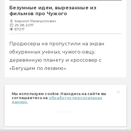
Безумные идеи, вырезанные из
фильмов про Чужого
Кирилл Размыслович
25.08.2017
87217
Продюсеры не пропустили на экран 
обкуренных учёных, чужого-овцу, 
деревянную планету и кроссовер с 
«Бегущим по лезвию».
Мы используем cookie. Находясь на сайте вы
соглашаетесь на
обработку персональных
Форрест Гамп 2
данных.
Принять