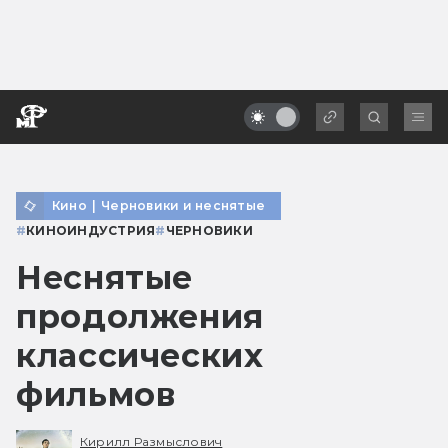
Кино
|
Черновики и неснятые
#
КИНОИНДУСТРИЯ
#
ЧЕРНОВИКИ
Неснятые
продолжения
классических
фильмов
Кирилл Размыслович