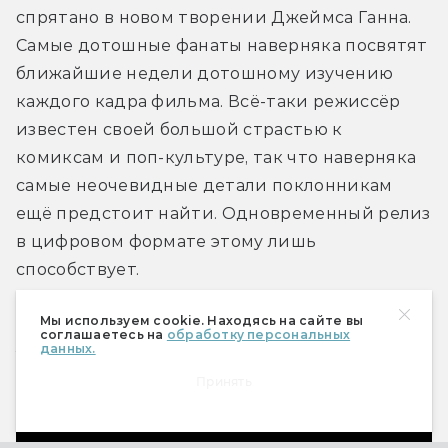
спрятано в новом творении Джеймса Ганна. 
Самые дотошные фанаты наверняка посвятят 
ближайшие недели дотошному изучению 
каждого кадра фильма. Всё-таки режиссёр 
известен своей большой страстью к 
комиксам и поп-культуре, так что наверняка 
самые неочевидные детали поклонникам 
ещё предстоит найти. Одновременный релиз 
в цифровом формате этому лишь 
способствует.
Мы используем cookie. Находясь на сайте вы
соглашаетесь на
обработку персональных
Если вы нашли опечатку, пожалуйста, выделите фрагмент
данных.
текста и нажмите Ctrl+Enter.
Принять