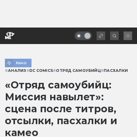
Кино
#
АНАЛИЗ
#
DC COMICS
#
ОТРЯД САМОУБИЙЦ
#
ПАСХАЛКИ
«Отряд самоубийц:
Миссия навылет»:
сцена после титров,
отсылки, пасхалки и
камео