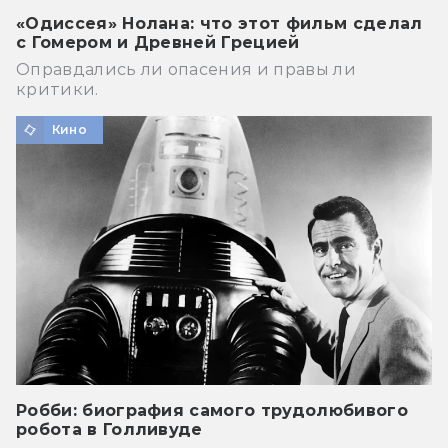
«Одиссея» Нолана: что этот фильм сделал
с Гомером и Древней Грецией
Оправдались ли опасения и правы ли
критики.
Кино
Робби: биография самого трудолюбивого
робота в Голливуде