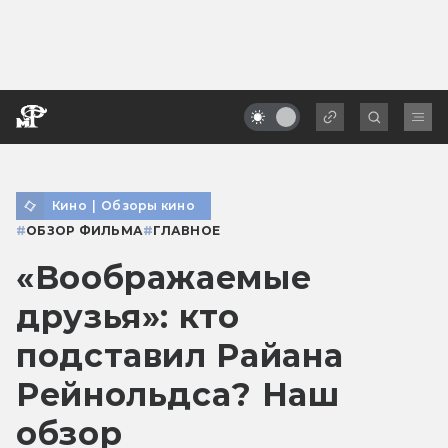
Кино
|
Обзоры кино
#
ОБЗОР ФИЛЬМА
#
ГЛАВНОЕ
«Воображаемые
друзья»: кто
подставил Райана
Рейнольдса? Наш
обзор