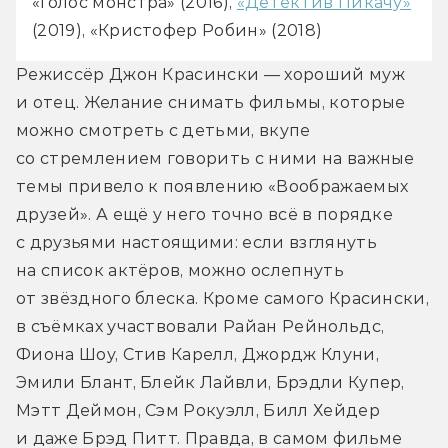
«Голос монстра» (2016), 
«Детектив Пикачу»
(2019), «Кристофер Робин» (2018)
Режиссёр Джон Красински — хороший муж 
и отец. Желание снимать фильмы, которые 
можно смотреть с детьми, вкупе 
со стремлением говорить с ними на важные 
темы привело к появлению «Воображаемых 
друзей». А ещё у него точно всё в порядке 
с друзьями настоящими: если взглянуть 
на список актёров, можно ослепнуть 
от звёздного блеска. Кроме самого Красински, 
в съёмках участвовали Райан Рейнольдс, 
Фиона Шоу, Стив Карелл, Джордж Клуни, 
Эмили Блант, Блейк Лайвли, Брэдли Купер, 
Мэтт Деймон, Сэм Рокуэлл, Билл Хейдер 
и даже Брэд Питт. Правда, в самом фильме 