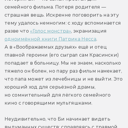
семейного фильма. Потеря родителя — 
страшная вещь. Искренне поговорить на эту 
тему удалось немногим: с ходу вспоминается 
разве что 
«Голос монстра»
, экранизация 
одноимённой книги Патрика Несса
. 
А в «Воображаемых друзьях» ещё и отец 
главной героини (его сыграл сам Красински) 
попадает в больницу. Мы не знаем, насколько 
тяжело он болен, но пару раз фильм намекает, 
что папа может из лечебницы и не выйти. Это 
хороший ход для серьёзной драмы, 
но сомнительный для лёгкого семейного 
кино с говорящими мультяшками.
Неудивительно, что Би начинает видеть 
выдуманных существ: справляясь с травмой, 