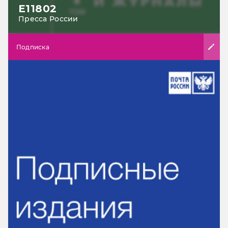
Е11802
Пресса России
Подписка