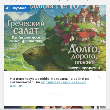
Журнал
Мир фантастики № 272 (июль 2026)
Мы используем cookie. Находясь на сайте вы
соглашаетесь на
обработку персональных
Ностальгия во всех проявлениях
данных.
Принять
Журнал