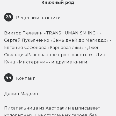
Книжный ряд
28
 Рецензии на книги
Виктор Пелевин «TRANSHUMANISM INC.» • 
Сергей Лукьяненко «Семь дней до Мегиддо» • 
Евгения Сафонова «Карнавал лжи» • Джон 
Скальци «Разорванное пространство» • Дин 
Кунц «Мистериум» • и другие книги.
44
 Контакт
Девин Мэдсон
Писательница из Австралии выписывает 
колоритных и многогранных героев, без 